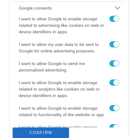
Το χρηματοδοτούμενο
Google consents
από την ΕΕ έργο “The
Gaming Police”
I want to allow Google to enable storage
ενισχύει την ασφάλεια
related to advertising like cookies on web or
31.07.2026
των παιδιών στο
device identifiers in apps.
διαδίκτυο
ΑΑΔΕ: Διευκρινίσεις
I want to allow my user data to be sent to
για τα πρόστιμα σε
Google for online advertising purposes.
παραβάσεις που
αφορούν τους ΦΗΜ
31.07.2026
I want to allow Google to send me
personalized advertising.
Σ. Καλαφάτης: «Η
Τεχνητή Νοημοσύνη
I want to allow Google to enable storage
δεν είναι απλώς μια
related to analytics like cookies on web or
νέα τεχνολογία, είναι
device identifiers in apps.
31.07.2026
μια νέα βιομηχανική
επανάσταση»
I want to allow Google to enable storage
Νέος οδηγός του ΕΚΤ
related to functionality of the website or app.
για τη χρηματοδότηση
των ελληνικών
I want to allow Google to enable storage
επιχειρήσεων στον
31.07.2026
CONFIRM
related to personalization.
χώρο της άμυνας