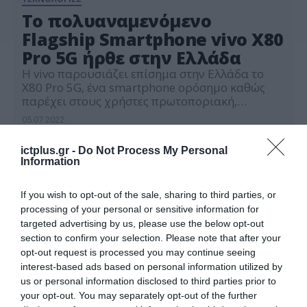
Το πολυαναμενόμενο
Flagship Smartphone vivo X80
Pro 5G ήρθε στην Ελλάδα
Η vivo παρουσιάζει επίσημα στην Ελλάδα το
X80 Pro 5G, ένα smartphone ορόσημο καθώς
παρέχει στους χρήστες πρωτοποριακή,
κορυφαίου επιπέδου Φωτογραφική εμπειρία με
05.07.2022
νέα κινηματογραφικά χαρακτηριστικά που
έχουν σχεδιαστεί σε συνεργασία με την
ictplus.gr -
Do Not Process My Personal
κορυφαία εταιρεία ZEISS. Βασισμένο στη σειρά
Information
Χ της vivo, το X80 Pro αποδεικνύει τη συνεχή
επιδίωξη της εταιρείας να καθιερωθεί στην
αγορά […]
If you wish to opt-out of the sale, sharing to third parties, or
processing of your personal or sensitive information for
targeted advertising by us, please use the below opt-out
section to confirm your selection. Please note that after your
opt-out request is processed you may continue seeing
interest-based ads based on personal information utilized by
us or personal information disclosed to third parties prior to
your opt-out. You may separately opt-out of the further