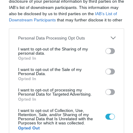
disclosure of your personal information by third parties on the
IAB’s list of downstream participants. This information may
also be disclosed by us to third parties on the
IAB’s List of
Downstream Participants
that may further disclose it to other
third parties.
Please note that this website/app uses one or more Google
Personal Data Processing Opt Outs
services and may gather and store information including but
not limited to your visit or usage behaviour. You may click to
I want to opt-out of the Sharing of my
personal data.
grant or deny consent to Google and its third-party tags to
Opted In
use your data for below specified purposes in below Google
consent section.
I want to opt-out of the Sale of my
Personal Data.
Opted In
I want to opt-out of processing my
Personal Data for Targeted Advertising.
Opted In
I want to opt-out of Collection, Use,
Retention, Sale, and/or Sharing of my
Personal Data that Is Unrelated with the
Purposes for which it was collected.
ΡΟΗ ΕΙΔΗΣΕΩΝ
Opted Out