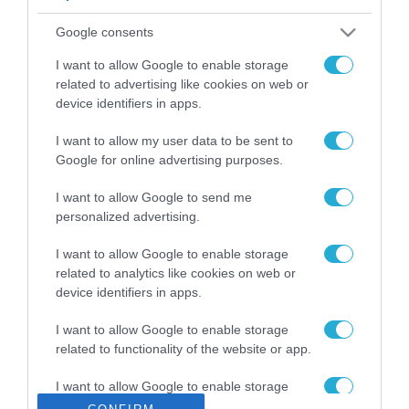
ΡΟΗ ΕΙΔΗΣΕΩΝ
Google consents
Το χρηματοδοτούμενο
από την ΕΕ έργο “The
I want to allow Google to enable storage
Gaming Police”
related to advertising like cookies on web or
ενισχύει την ασφάλεια
device identifiers in apps.
31.07.2026
των παιδιών στο
διαδίκτυο
I want to allow my user data to be sent to
ΑΑΔΕ: Διευκρινίσεις
Google for online advertising purposes.
για τα πρόστιμα σε
παραβάσεις που
I want to allow Google to send me
αφορούν τους ΦΗΜ
31.07.2026
personalized advertising.
Σ. Καλαφάτης: «Η
I want to allow Google to enable storage
Τεχνητή Νοημοσύνη
related to analytics like cookies on web or
δεν είναι απλώς μια
device identifiers in apps.
νέα τεχνολογία, είναι
31.07.2026
μια νέα βιομηχανική
I want to allow Google to enable storage
επανάσταση»
related to functionality of the website or app.
Νέος οδηγός του ΕΚΤ
για τη χρηματοδότηση
I want to allow Google to enable storage
των ελληνικών
related to personalization.