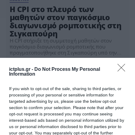
Η CPI στο πλευρό των
μαθητών στον παγκόσμιο
διαγωνισμό ρομποτικής στη
Σιγκαπούρη
Η CPI στήριξε τη συμμετοχή μαθητών στον
παγκόσμιο διαγωνισμό ρομποτικής που
πραγματοποιήθηκε στη Σιγκαπούρη υπό την
αιγίδα της WRO Hellas. Στον διαγωνισμό
11.02.2026
συμμετείχαν τρεις μαθητές της Γ’ Γυμνασίου,
ictplus.gr -
Do Not Process My Personal
μέλη της ομάδας STEMEDU03. Η ομάδα
Information
προκρίθηκε αρχικά στους προκριματικούς
αγώνες στη Λάρισα και στη συνέχεια στον
τελικό που διεξήχθη στην Αθήνα, στο OTE
If you wish to opt-out of the sale, sharing to third parties, or
Academy, τον Ιούνιο […]
processing of your personal or sensitive information for
targeted advertising by us, please use the below opt-out
section to confirm your selection. Please note that after your
opt-out request is processed you may continue seeing
interest-based ads based on personal information utilized by
us or personal information disclosed to third parties prior to
your opt-out. You may separately opt-out of the further