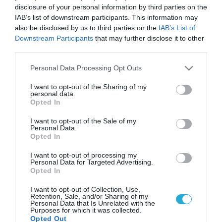
disclosure of your personal information by third parties on the
IAB’s list of downstream participants. This information may
also be disclosed by us to third parties on the
IAB’s List of
Downstream Participants
that may further disclose it to other
third parties.
Please note that this website/app uses one or more Google
Personal Data Processing Opt Outs
services and may gather and store information including but
not limited to your visit or usage behaviour. You may click to
I want to opt-out of the Sharing of my
personal data.
grant or deny consent to Google and its third-party tags to
Opted In
use your data for below specified purposes in below Google
consent section.
I want to opt-out of the Sale of my
Personal Data.
Opted In
I want to opt-out of processing my
Personal Data for Targeted Advertising.
Opted In
I want to opt-out of Collection, Use,
Retention, Sale, and/or Sharing of my
Personal Data that Is Unrelated with the
Purposes for which it was collected.
Opted Out