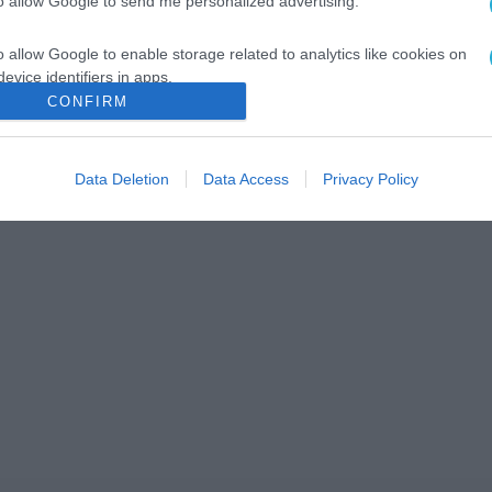
to allow Google to send me personalized advertising.
o allow Google to enable storage related to analytics like cookies on
evice identifiers in apps.
CONFIRM
o allow Google to enable storage related to functionality of the website
Data Deletion
Data Access
Privacy Policy
o allow Google to enable storage related to personalization.
o allow Google to enable storage related to security, including
cation functionality and fraud prevention, and other user protection.