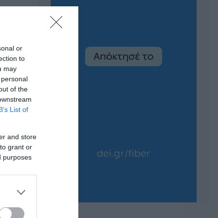
sonal or
ection to
ou may
 personal
out of the
 downstream
B’s List of
er and store
to grant or
ed purposes