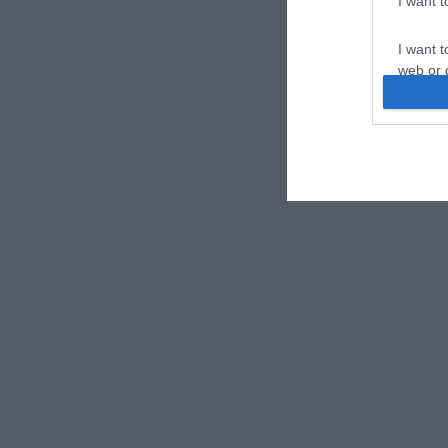
I want 
I want t
web or d
I want t
or app.
I want t
I want t
authenti