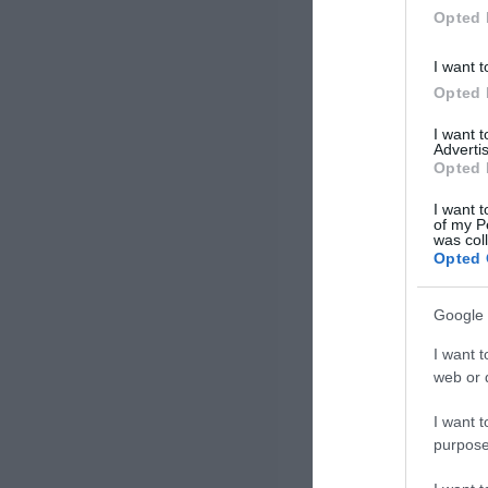
Opted 
I want t
Opted 
I want 
Advertis
Opted 
I want t
of my P
was col
Opted 
Google 
I want t
web or d
I want t
purpose