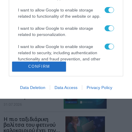
ενισχύει την ασφάλεια
31.07.2026
των παιδιών στο
I want to allow Google to enable storage
διαδίκτυο
related to functionality of the website or app.
ΑΑΔΕ: Διευκρινίσεις
για τα πρόστιμα σε
I want to allow Google to enable storage
παραβάσεις που
αφορούν τους ΦΗΜ
related to personalization.
31.07.2026
I want to allow Google to enable storage
Σ. Καλαφάτης: «Η
related to security, including authentication
Τεχνητή Νοημοσύνη
functionality and fraud prevention, and other
δεν είναι απλώς μια
user protection.
CONFIRM
νέα τεχνολογία, είναι
31.07.2026
μια νέα βιομηχανική
επανάσταση»
Νέος οδηγός του ΕΚΤ
Data Deletion
Data Access
Privacy Policy
για τη χρηματοδότηση
των ελληνικών
επιχειρήσεων στον
31.07.2026
χώρο της άμυνας
Η πιο ταξιδιάρικη
βαλίτσα του φετινού
καλοκαιριού έχει την