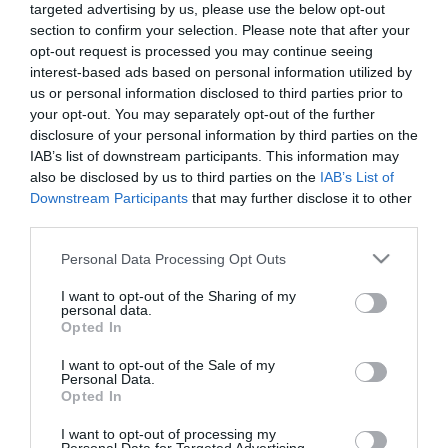
targeted advertising by us, please use the below opt-out
section to confirm your selection. Please note that after your
ΕΠΙΧΕΙΡΗΣΕΙΣ
opt-out request is processed you may continue seeing
Η Vodafone Spain περικόπτει 515
interest-based ads based on personal information utilized by
θέσεις εργασίας
us or personal information disclosed to third parties prior to
your opt-out. You may separately opt-out of the further
15.09.2021
disclosure of your personal information by third parties on the
IAB’s list of downstream participants. This information may
also be disclosed by us to third parties on the
IAB’s List of
Downstream Participants
that may further disclose it to other
third parties.
Please note that this website/app uses one or more Google
Personal Data Processing Opt Outs
services and may gather and store information including but
not limited to your visit or usage behaviour. You may click to
I want to opt-out of the Sharing of my
personal data.
grant or deny consent to Google and its third-party tags to
Opted In
use your data for below specified purposes in below Google
consent section.
I want to opt-out of the Sale of my
Personal Data.
Opted In
I want to opt-out of processing my