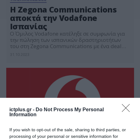
H Zegona Communications
αποκτά την Vodafone
Ισπανίας
Ο Όμιλος Vodafone κατέληξε σε συμφωνία για
την πώληση των ισπανικών δραστηριοτήτων
του στη Zegona Communications με ένα deal
αξίας έως 5 δισ. ευρώ. Στο πλαίσιο της
31.10.2023
συμφωνίας, η Vodafone θα λάβει 4,1 δισ. ευρώ
σε μετρητά με επιπλέον ποσό έως 0,9 δισ. ευρώ
με τη μορφή εξαγοράσιμων προνομιούχων
μετοχών. Μετά την ολοκλήρωσή της συμφωνίας
[…]
ictplus.gr -
Do Not Process My Personal
Information
If you wish to opt-out of the sale, sharing to third parties, or
processing of your personal or sensitive information for