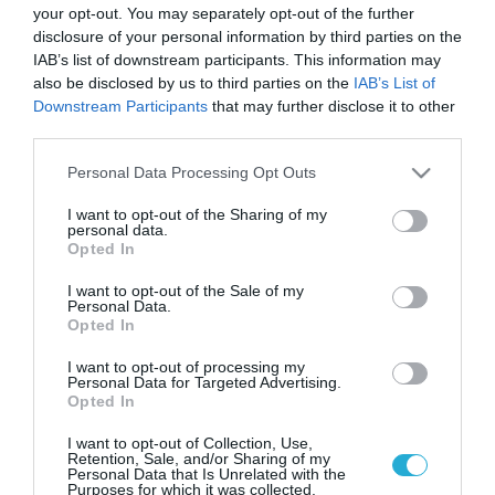
your opt-out. You may separately opt-out of the further
disclosure of your personal information by third parties on the
IAB’s list of downstream participants. This information may
also be disclosed by us to third parties on the
IAB’s List of
Downstream Participants
that may further disclose it to other
third parties.
Please note that this website/app uses one or more Google
Personal Data Processing Opt Outs
services and may gather and store information including but
not limited to your visit or usage behaviour. You may click to
I want to opt-out of the Sharing of my
personal data.
grant or deny consent to Google and its third-party tags to
Opted In
use your data for below specified purposes in below Google
consent section.
I want to opt-out of the Sale of my
Personal Data.
Opted In
I want to opt-out of processing my
Personal Data for Targeted Advertising.
Opted In
I want to opt-out of Collection, Use,
Retention, Sale, and/or Sharing of my
Personal Data that Is Unrelated with the
Purposes for which it was collected.