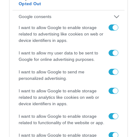
Opted Out
Google consents
ΡΟΗ ΕΙΔΗΣΕΩΝ
I want to allow Google to enable storage
Το χρηματοδοτούμενο
related to advertising like cookies on web or
από την ΕΕ έργο “The
device identifiers in apps.
Gaming Police”
ενισχύει την ασφάλεια
31.07.2026
I want to allow my user data to be sent to
των παιδιών στο
Google for online advertising purposes.
διαδίκτυο
ΑΑΔΕ: Διευκρινίσεις
για τα πρόστιμα σε
I want to allow Google to send me
παραβάσεις που
personalized advertising.
αφορούν τους ΦΗΜ
31.07.2026
I want to allow Google to enable storage
related to analytics like cookies on web or
Σ. Καλαφάτης: «Η
device identifiers in apps.
Τεχνητή Νοημοσύνη
δεν είναι απλώς μια
I want to allow Google to enable storage
νέα τεχνολογία, είναι
31.07.2026
related to functionality of the website or app.
μια νέα βιομηχανική
επανάσταση»
Νέος οδηγός του ΕΚΤ
I want to allow Google to enable storage