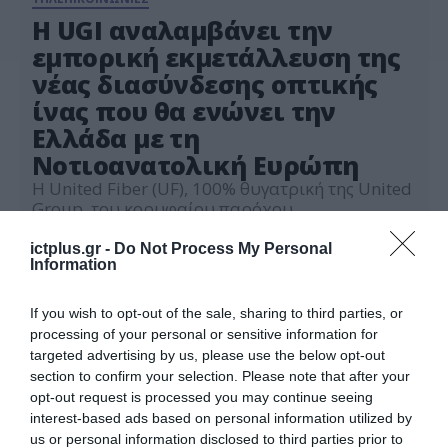
Η UGI αναλαμβάνει την
εμπορική εκμετάλλευση της
νέας διασύνδεσης οπτικής
ίνας που θα ενώνει την
Ελλάδα με τη
Νοτιοανατολική Ευρώπη
H United Fiber (UF), 100% θυγατρική της United
Group, του κορυφαίου παρόχου
τηλεπικοινωνιών και media στη
Νοτιοανατολική Ευρώπη, στην οποία ανήκει και
ictplus.gr -
Do Not Process My Personal
12.05.2025
Information
η Nova, επιβεβαιώνει ότι η κατασκευή της νέας
υπογειοποιημένης σύνδεσης Αθήνας –
Θεσσαλονίκης προχωρά σύμφωνα με το
If you wish to opt-out of the sale, sharing to third parties, or
χρονοδιάγραμμα και αναμένεται να
processing of your personal or sensitive information for
ολοκληρωθεί τον Οκτώβριο του 2025. Η United
targeted advertising by us, please use the below opt-out
Fiber είναι υπεύθυνη για τον σχεδιασμό και την
section to confirm your selection. Please note that after your
υλοποίηση […]
opt-out request is processed you may continue seeing
interest-based ads based on personal information utilized by
us or personal information disclosed to third parties prior to