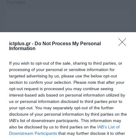
15.07.2025
ictplus.gr -
Do Not Process My Personal
Information
If you wish to opt-out of the sale, sharing to third parties, or
processing of your personal or sensitive information for
targeted advertising by us, please use the below opt-out
section to confirm your selection. Please note that after your
opt-out request is processed you may continue seeing
ΕΡΓΑ - ΕΓΚΑΤΑΣΤΑΣΕΙΣ
interest-based ads based on personal information utilized by
Ένα μουσείο για το αύριο,
us or personal information disclosed to third parties prior to
σήμερα – με την τεχνογνωσία
your opt-out. You may separately opt-out of the further
του ΕΠΑΦΟΥ
disclosure of your personal information by third parties on the
IAB’s list of downstream participants. This information may
03.07.2025
also be disclosed by us to third parties on the
IAB’s List of
Downstream Participants
that may further disclose it to other