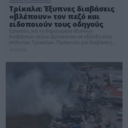
Τρίκαλα: Έξυπνες διαβάσεις
«βλέπουν» τον πεζό και
ειδοποιούν τους οδηγούς
Εργασίες για τη δημιουργία έξυπνων
διαβάσεων πεζών βρίσκονται σε εξέλιξη στην
πόλη των Τρικάλων. Πρόκειται για διαβάσεις
που «βλέπουν» τον πεζό και ειδοποιούν τους
19.02.2026
οδηγούς με φωτεινά σήματα, αλλά και με ήχο
για άτομα με οπτική αναπηρία, όπως αναφέρει
η δημοτική αρχή για το έργο, το οποίο
υλοποιείται μέσω του προγράμματος restart
mAI city από […]