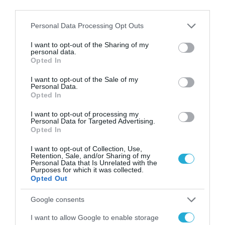
third parties.
Please note that this website/app uses one or more Google
Personal Data Processing Opt Outs
services and may gather and store information including but
not limited to your visit or usage behaviour. You may click to
I want to opt-out of the Sharing of my
personal data.
grant or deny consent to Google and its third-party tags to
Opted In
use your data for below specified purposes in below Google
consent section.
I want to opt-out of the Sale of my
Personal Data.
Opted In
I want to opt-out of processing my
Personal Data for Targeted Advertising.
ΤΟΠΙΚΗ ΑΥΤΟΔΙΟΙΚΗΣΗ
Opted In
Δήμος Τρικκαίων: Δημόσια
I want to opt-out of Collection, Use,
αναγνώριση για το αφιέρωμα
Retention, Sale, and/or Sharing of my
Personal Data that Is Unrelated with the
του περιοδικού Smart Cities στα
Purposes for which it was collected.
Τρίκαλα
Opted Out
01.07.2025
Google consents
I want to allow Google to enable storage