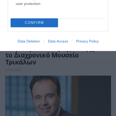
user protection.
CONFIRM
ΤΟΠΙΚΗ ΑΥΤΟΔΙΟΙΚΗΣΗ
Data Deletion
Data Access
Privacy Policy
Σε φάση υλοποίησης εισέρχεται
το Διαχρονικό Μουσείο
Τρικάλων
24.04.2025