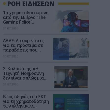
ΡΟΗ ΕΙΔΗΣΕΩΝ
Το χρηματοδοτούμενο
από την ΕΕ έργο “The
Gaming Police”
ενισχύει την ασφάλεια
31.07.2026
των παιδιών στο
διαδίκτυο
ΑΑΔΕ: Διευκρινίσεις
για τα πρόστιμα σε
παραβάσεις που
αφορούν τους ΦΗΜ
31.07.2026
Σ. Καλαφάτης: «Η
Τεχνητή Νοημοσύνη
δεν είναι απλώς μια
νέα τεχνολογία, είναι
31.07.2026
μια νέα βιομηχανική
επανάσταση»
Νέος οδηγός του ΕΚΤ
για τη χρηματοδότηση
των ελληνικών