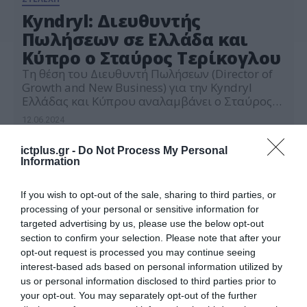
Kyndryl: Διευθυντής
Πωλήσεων σε Ελλάδα και
Κύπρο ο Σταύρος Τερίκογλου
Τη θέση του Διευθυντή Πωλήσεων (Director of
Growth and New Business) για την Kyndryl
Ελλάδας και Κύπρου αναλαμβάνει ο Σταύρος
Τερίκογλου, ο οποίος θα ηγηθεί της ομάδας
12.06.2024
Consult Partners της Kyndryl. Ο Σταύρος
Τερίκογλου έχει διανύσει μακρά διαδρομή
ictplus.gr -
Do Not Process My Personal
στον τομέα των πωλήσεων και της ανάπτυξης
Information
αγορών με ιδιαίτερη έμφαση στο πεδίο του
ψηφιακού μετασχηματισμού, στο […]
If you wish to opt-out of the sale, sharing to third parties, or
processing of your personal or sensitive information for
targeted advertising by us, please use the below opt-out
section to confirm your selection. Please note that after your
opt-out request is processed you may continue seeing
interest-based ads based on personal information utilized by
us or personal information disclosed to third parties prior to
your opt-out. You may separately opt-out of the further