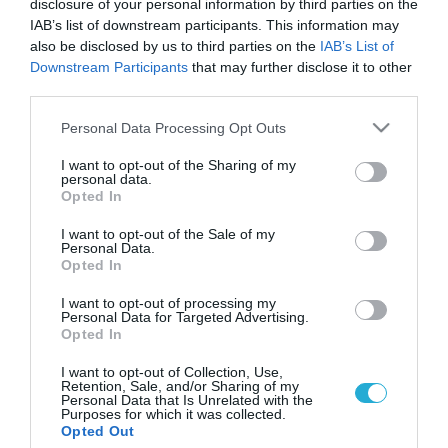
disclosure of your personal information by third parties on the
IAB’s list of downstream participants. This information may
also be disclosed by us to third parties on the
IAB’s List of
Downstream Participants
that may further disclose it to other
third parties.
Please note that this website/app uses one or more Google
Personal Data Processing Opt Outs
services and may gather and store information including but
not limited to your visit or usage behaviour. You may click to
I want to opt-out of the Sharing of my
personal data.
grant or deny consent to Google and its third-party tags to
Opted In
use your data for below specified purposes in below Google
consent section.
I want to opt-out of the Sale of my
Personal Data.
Opted In
I want to opt-out of processing my
Personal Data for Targeted Advertising.
Opted In
I want to opt-out of Collection, Use,
Retention, Sale, and/or Sharing of my
Personal Data that Is Unrelated with the
Purposes for which it was collected.
ΡΟΗ ΕΙΔΗΣΕΩΝ
Opted Out