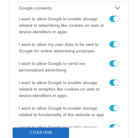
Το χρηματοδοτούμενο
Google consents
από την ΕΕ έργο “The
Gaming Police”
I want to allow Google to enable storage
ενισχύει την ασφάλεια
related to advertising like cookies on web or
31.07.2026
των παιδιών στο
device identifiers in apps.
διαδίκτυο
ΑΑΔΕ: Διευκρινίσεις
I want to allow my user data to be sent to
για τα πρόστιμα σε
Google for online advertising purposes.
παραβάσεις που
αφορούν τους ΦΗΜ
31.07.2026
I want to allow Google to send me
personalized advertising.
Σ. Καλαφάτης: «Η
Τεχνητή Νοημοσύνη
I want to allow Google to enable storage
δεν είναι απλώς μια
related to analytics like cookies on web or
νέα τεχνολογία, είναι
device identifiers in apps.
31.07.2026
μια νέα βιομηχανική
επανάσταση»
I want to allow Google to enable storage
Νέος οδηγός του ΕΚΤ
related to functionality of the website or app.
για τη χρηματοδότηση
των ελληνικών
I want to allow Google to enable storage
επιχειρήσεων στον
31.07.2026
CONFIRM
related to personalization.
χώρο της άμυνας