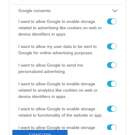
ΡΟΗ ΕΙΔΗΣΕΩΝ
Google consents
Το χρηματοδοτούμενο
από την ΕΕ έργο “The
I want to allow Google to enable storage
Gaming Police”
related to advertising like cookies on web or
ενισχύει την ασφάλεια
device identifiers in apps.
31.07.2026
των παιδιών στο
διαδίκτυο
I want to allow my user data to be sent to
ΑΑΔΕ: Διευκρινίσεις
Google for online advertising purposes.
για τα πρόστιμα σε
παραβάσεις που
I want to allow Google to send me
αφορούν τους ΦΗΜ
31.07.2026
personalized advertising.
Σ. Καλαφάτης: «Η
I want to allow Google to enable storage
Τεχνητή Νοημοσύνη
related to analytics like cookies on web or
δεν είναι απλώς μια
device identifiers in apps.
νέα τεχνολογία, είναι
31.07.2026
μια νέα βιομηχανική
I want to allow Google to enable storage
επανάσταση»
related to functionality of the website or app.
Νέος οδηγός του ΕΚΤ
για τη χρηματοδότηση
I want to allow Google to enable storage
των ελληνικών
related to personalization.