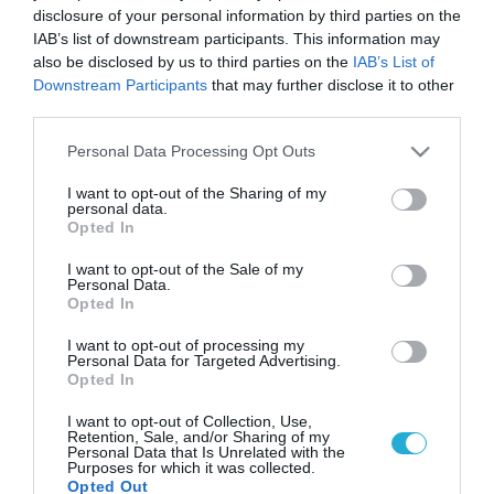
disclosure of your personal information by third parties on the
IAB’s list of downstream participants. This information may
also be disclosed by us to third parties on the
IAB’s List of
Downstream Participants
that may further disclose it to other
third parties.
Please note that this website/app uses one or more Google
Personal Data Processing Opt Outs
services and may gather and store information including but
not limited to your visit or usage behaviour. You may click to
I want to opt-out of the Sharing of my
personal data.
grant or deny consent to Google and its third-party tags to
Opted In
use your data for below specified purposes in below Google
consent section.
I want to opt-out of the Sale of my
Personal Data.
Opted In
I want to opt-out of processing my
Personal Data for Targeted Advertising.
Opted In
I want to opt-out of Collection, Use,
Retention, Sale, and/or Sharing of my
Personal Data that Is Unrelated with the
Purposes for which it was collected.
Opted Out