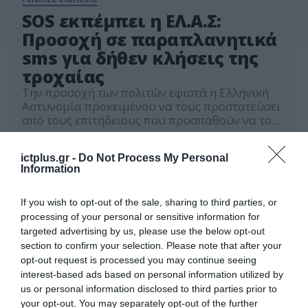
SOS εκπέμπει η ΕΛ.Α.Σ:
Προσοχή σε παραπλανητικά
sms για δήθεν κλήσεις της
τροχαίας
Την προσοχή των πολιτών εφιστά η Ελληνική
Αστυνομία προκειμένου να τους προστατεύσει
από τους επιτήδειους που προσπαθούν να τους
παραπλανήσουν με σκοπό την απόσπαση
18.05.2026
χρημάτων. Η ΕΛ.ΑΣ. ενημερώνει τους πολίτες
ictplus.gr -
Do Not Process My Personal
ότι θα πρέπει να είναι ιδιαίτερα επιφυλακτικοί
Information
με τα μηνύματα που λαμβάνουν στο κινητό
τους τηλέφωνο καθώς αυτό το διάστημα
απατεώνες στέλνουν παραπλανητικά μηνύματα
If you wish to opt-out of the sale, sharing to third parties, or
για […]
processing of your personal or sensitive information for
targeted advertising by us, please use the below opt-out
section to confirm your selection. Please note that after your
opt-out request is processed you may continue seeing
interest-based ads based on personal information utilized by
us or personal information disclosed to third parties prior to
your opt-out. You may separately opt-out of the further