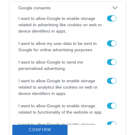
Το χρηματοδοτούμενο
Google consents
από την ΕΕ έργο “The
Gaming Police”
I want to allow Google to enable storage
ενισχύει την ασφάλεια
related to advertising like cookies on web or
31.07.2026
των παιδιών στο
device identifiers in apps.
διαδίκτυο
ΑΑΔΕ: Διευκρινίσεις
I want to allow my user data to be sent to
για τα πρόστιμα σε
Google for online advertising purposes.
παραβάσεις που
αφορούν τους ΦΗΜ
31.07.2026
I want to allow Google to send me
personalized advertising.
Σ. Καλαφάτης: «Η
Τεχνητή Νοημοσύνη
I want to allow Google to enable storage
δεν είναι απλώς μια
related to analytics like cookies on web or
νέα τεχνολογία, είναι
device identifiers in apps.
31.07.2026
μια νέα βιομηχανική
επανάσταση»
I want to allow Google to enable storage
Νέος οδηγός του ΕΚΤ
related to functionality of the website or app.
για τη χρηματοδότηση
των ελληνικών
I want to allow Google to enable storage
επιχειρήσεων στον
31.07.2026
CONFIRM
related to personalization.
χώρο της άμυνας