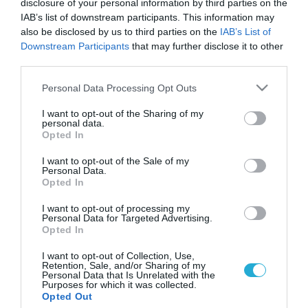
disclosure of your personal information by third parties on the
IAB’s list of downstream participants. This information may
also be disclosed by us to third parties on the
IAB’s List of
Downstream Participants
that may further disclose it to other
third parties.
Please note that this website/app uses one or more Google
Personal Data Processing Opt Outs
services and may gather and store information including but
not limited to your visit or usage behaviour. You may click to
I want to opt-out of the Sharing of my
personal data.
grant or deny consent to Google and its third-party tags to
Opted In
use your data for below specified purposes in below Google
consent section.
I want to opt-out of the Sale of my
Personal Data.
Opted In
I want to opt-out of processing my
Personal Data for Targeted Advertising.
Opted In
I want to opt-out of Collection, Use,
Retention, Sale, and/or Sharing of my
Personal Data that Is Unrelated with the
Purposes for which it was collected.
ΡΟΗ ΕΙΔΗΣΕΩΝ
Opted Out