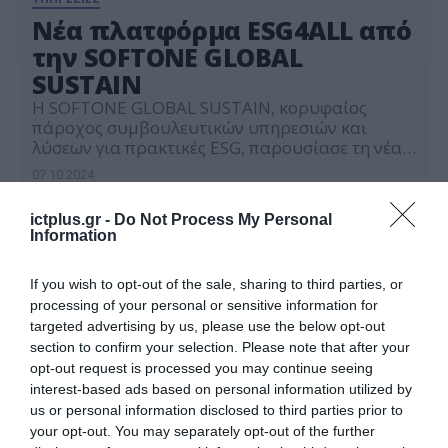
Νέα πλατφόρμα ESG4ALL από
την SOFTONE GLOBAL
SUSTAIN
Η SOFTONE GLOBAL SUSTAIN, κορυφαίος
πάροχος συμβουλευτικών υπηρεσιών και
λύσεων για πρακτικές ESG, παρουσίασε τη νέα
καινοτόμο διαδικτυακή πλατφόρμα ESG4ALL. Η
07.10.2024
νέα αυτή πλατφόρμα επιτρέπει σε επιχειρήσεις
κάθε μεγέθους να συγκεντρώνουν, να
ictplus.gr -
Do Not Process My Personal
παρακολουθούν και να
Information
αξιολογούν ESG δεδομένα και δείκτες
βιωσιμότητας, τόσο για τις εσωτερικές τους
λειτουργίες όσο και για την εφοδιαστική τους
If you wish to opt-out of the sale, sharing to third parties, or
αλυσίδα. Το ESG4ALL είναι ένα ισχυρό εργαλείο
processing of your personal or sensitive information for
για τη διαχείριση και βελτίωση των […]
targeted advertising by us, please use the below opt-out
section to confirm your selection. Please note that after your
opt-out request is processed you may continue seeing
interest-based ads based on personal information utilized by
us or personal information disclosed to third parties prior to
your opt-out. You may separately opt-out of the further