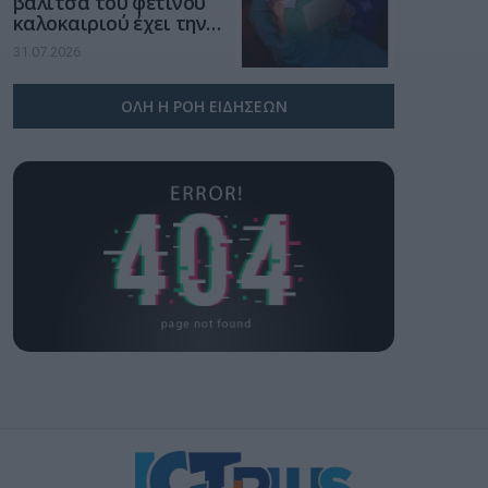
βαλίτσα του φετινού
καλοκαιριού έχει την
υπογραφή της Xiaomi
31.07.2026
ΟΛΗ Η ΡΟΗ ΕΙΔΗΣΕΩΝ