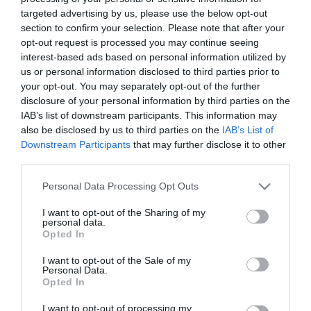
targeted advertising by us, please use the below opt-out
ΕΠΙΧΕΙΡΗΣΕΙΣ
section to confirm your selection. Please note that after your
Γιάννης Τσακίρης: Οι
opt-out request is processed you may continue seeing
τεχνολογικές startup μπορούν
interest-based ads based on personal information utilized by
us or personal information disclosed to third parties prior to
να φέρουν την Ευρώπη στην
your opt-out. You may separately opt-out of the further
κορυφή του κόσμου
disclosure of your personal information by third parties on the
09.02.2022
IAB’s list of downstream participants. This information may
also be disclosed by us to third parties on the
IAB’s List of
Downstream Participants
that may further disclose it to other
third parties.
Please note that this website/app uses one or more Google
Personal Data Processing Opt Outs
services and may gather and store information including but
not limited to your visit or usage behaviour. You may click to
I want to opt-out of the Sharing of my
personal data.
grant or deny consent to Google and its third-party tags to
Opted In
use your data for below specified purposes in below Google
consent section.
I want to opt-out of the Sale of my
Personal Data.
Opted In
I want to opt-out of processing my