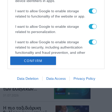
device identifiers in apps.
Gaming Police”
ενισχύει την ασφάλεια
31.07.2026
I want to allow Google to enable storage
των παιδιών στο
related to functionality of the website or app.
διαδίκτυο
ΑΑΔΕ: Διευκρινίσεις
για τα πρόστιμα σε
I want to allow Google to enable storage
παραβάσεις που
related to personalization.
αφορούν τους ΦΗΜ
31.07.2026
I want to allow Google to enable storage
related to security, including authentication
Σ. Καλαφάτης: «Η
functionality and fraud prevention, and other
Τεχνητή Νοημοσύνη
user protection.
δεν είναι απλώς μια
CONFIRM
νέα τεχνολογία, είναι
31.07.2026
μια νέα βιομηχανική
επανάσταση»
Νέος οδηγός του ΕΚΤ
Data Deletion
Data Access
Privacy Policy
για τη χρηματοδότηση
των ελληνικών
επιχειρήσεων στον
31.07.2026
χώρο της άμυνας
Η πιο ταξιδιάρικη