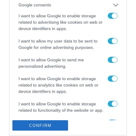
από την ΕΕ έργο “The
Google consents
Gaming Police”
ενισχύει την ασφάλεια
I want to allow Google to enable storage
31.07.2026
των παιδιών στο
related to advertising like cookies on web or
διαδίκτυο
device identifiers in apps.
ΑΑΔΕ: Διευκρινίσεις
για τα πρόστιμα σε
I want to allow my user data to be sent to
παραβάσεις που
Google for online advertising purposes.
αφορούν τους ΦΗΜ
31.07.2026
I want to allow Google to send me
personalized advertising.
Σ. Καλαφάτης: «Η
Τεχνητή Νοημοσύνη
δεν είναι απλώς μια
I want to allow Google to enable storage
νέα τεχνολογία, είναι
related to analytics like cookies on web or
31.07.2026
μια νέα βιομηχανική
device identifiers in apps.
επανάσταση»
Νέος οδηγός του ΕΚΤ
I want to allow Google to enable storage
για τη χρηματοδότηση
related to functionality of the website or app.
των ελληνικών
επιχειρήσεων στον
31.07.2026
I want to allow Google to enable storage
χώρο της άμυνας
CONFIRM
related to personalization.