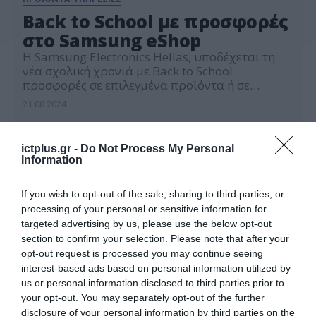
Back to School με προσφορές
στο Samsung eShop
Η Samsung Electronics Hellas, υποδέχεται τη
νέα σχολική χρονιά με Back to School
προσφορές σε επιλεγμένα προϊόντα ή σε
συνδυασμούς επιλεγμένων προϊόντων,
21.08.2024
δίνοντας στους ενδιαφερόμενους τη
δυνατότητα να αποκτήσουν ορισμένες Galaxy
συσκευές και προϊόντα Samsung με οφέλη από
ictplus.gr -
Do Not Process My Personal
το Samsung eShop. Όλοι όσοι ενδιαφέρονται
Information
μπορούν να προμηθευτούν επιλεγμένες
συσκευές που συνδυάζουν την τεχνολογία
If you wish to opt-out of the sale, sharing to third parties, or
αιχμής με […]
processing of your personal or sensitive information for
targeted advertising by us, please use the below opt-out
section to confirm your selection. Please note that after your
opt-out request is processed you may continue seeing
interest-based ads based on personal information utilized by
us or personal information disclosed to third parties prior to
your opt-out. You may separately opt-out of the further
disclosure of your personal information by third parties on the