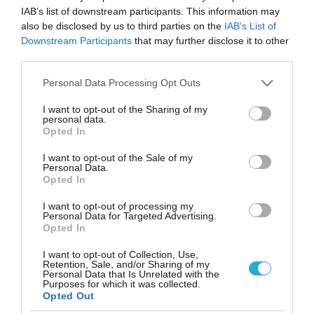
IAB’s list of downstream participants. This information may
also be disclosed by us to third parties on the
IAB’s List of
Downstream Participants
that may further disclose it to other
third parties.
Please note that this website/app uses one or more Google
Personal Data Processing Opt Outs
services and may gather and store information including but
not limited to your visit or usage behaviour. You may click to
I want to opt-out of the Sharing of my
personal data.
grant or deny consent to Google and its third-party tags to
Opted In
use your data for below specified purposes in below Google
consent section.
I want to opt-out of the Sale of my
Personal Data.
Opted In
I want to opt-out of processing my
Personal Data for Targeted Advertising.
Opted In
I want to opt-out of Collection, Use,
Retention, Sale, and/or Sharing of my
Personal Data that Is Unrelated with the
ΡΟΗ ΕΙΔΗΣΕΩΝ
Purposes for which it was collected.
Opted Out
Το χρηματοδοτούμενο