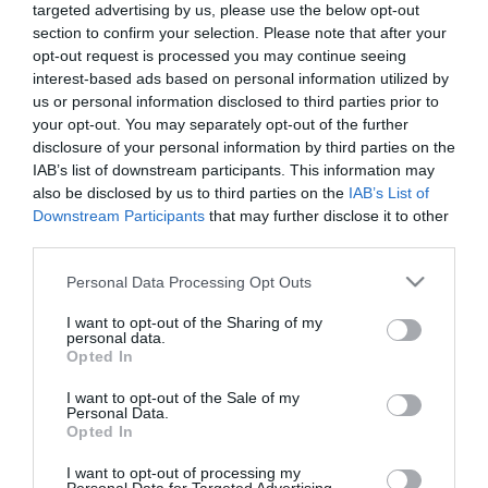
targeted advertising by us, please use the below opt-out
section to confirm your selection. Please note that after your
ΤΕΧΝΟΛΟΓΙΕΣ
opt-out request is processed you may continue seeing
Η Profile Software παρουσιάζει
interest-based ads based on personal information utilized by
τη λύση RegiStar
us or personal information disclosed to third parties prior to
your opt-out. You may separately opt-out of the further
31.01.2024
disclosure of your personal information by third parties on the
IAB’s list of downstream participants. This information may
also be disclosed by us to third parties on the
IAB’s List of
Downstream Participants
that may further disclose it to other
third parties.
Please note that this website/app uses one or more Google
Personal Data Processing Opt Outs
services and may gather and store information including but
not limited to your visit or usage behaviour. You may click to
I want to opt-out of the Sharing of my
personal data.
grant or deny consent to Google and its third-party tags to
Opted In
use your data for below specified purposes in below Google
consent section.
I want to opt-out of the Sale of my
Personal Data.
Opted In
I want to opt-out of processing my