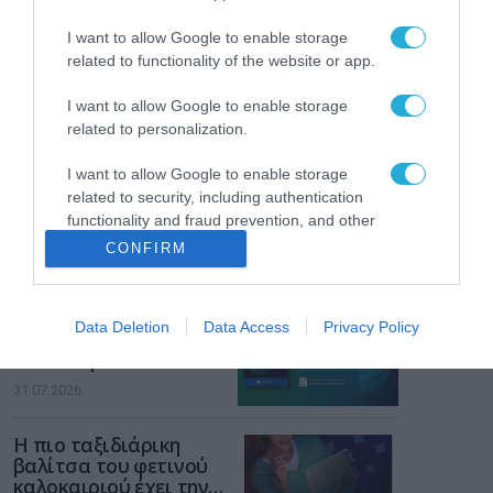
ενισχύει την ασφάλεια
31.07.2026
των παιδιών στο
I want to allow Google to enable storage
διαδίκτυο
related to functionality of the website or app.
ΑΑΔΕ: Διευκρινίσεις
για τα πρόστιμα σε
I want to allow Google to enable storage
παραβάσεις που
αφορούν τους ΦΗΜ
related to personalization.
31.07.2026
I want to allow Google to enable storage
Σ. Καλαφάτης: «Η
related to security, including authentication
Τεχνητή Νοημοσύνη
functionality and fraud prevention, and other
δεν είναι απλώς μια
user protection.
CONFIRM
νέα τεχνολογία, είναι
31.07.2026
μια νέα βιομηχανική
επανάσταση»
Νέος οδηγός του ΕΚΤ
Data Deletion
Data Access
Privacy Policy
για τη χρηματοδότηση
των ελληνικών
επιχειρήσεων στον
31.07.2026
χώρο της άμυνας
Η πιο ταξιδιάρικη
βαλίτσα του φετινού
καλοκαιριού έχει την