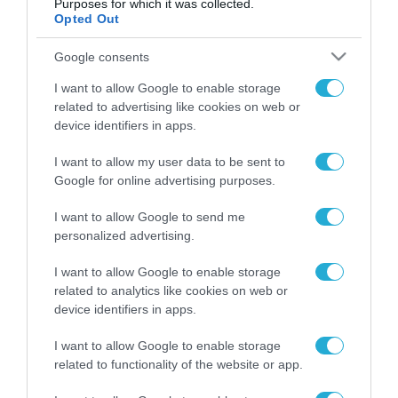
Purposes for which it was collected.
Opted Out
Google consents
ΡΟΗ ΕΙΔΗΣΕΩΝ
I want to allow Google to enable storage
related to advertising like cookies on web or
Το χρηματοδοτούμενο
device identifiers in apps.
από την ΕΕ έργο “The
Gaming Police”
I want to allow my user data to be sent to
ενισχύει την ασφάλεια
31.07.2026
των παιδιών στο
Google for online advertising purposes.
διαδίκτυο
ΑΑΔΕ: Διευκρινίσεις
I want to allow Google to send me
για τα πρόστιμα σε
personalized advertising.
παραβάσεις που
αφορούν τους ΦΗΜ
I want to allow Google to enable storage
31.07.2026
related to analytics like cookies on web or
device identifiers in apps.
Σ. Καλαφάτης: «Η
Τεχνητή Νοημοσύνη
I want to allow Google to enable storage
δεν είναι απλώς μια
related to functionality of the website or app.
νέα τεχνολογία, είναι
31.07.2026
μια νέα βιομηχανική