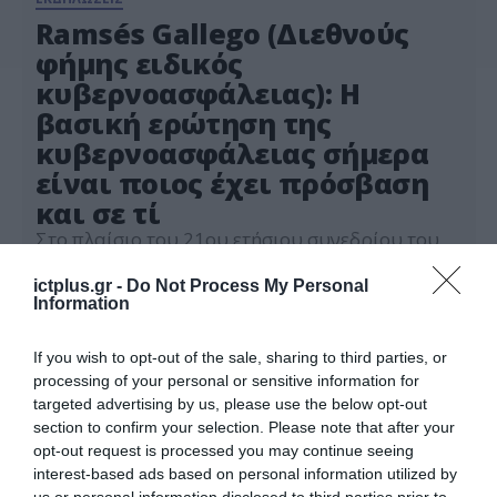
Ramsés Gallego (Διεθνούς
φήμης ειδικός
κυβερνοασφάλειας): Η
βασική ερώτηση της
κυβερνοασφάλειας σήμερα
είναι ποιος έχει πρόσβαση
και σε τί
Στο πλαίσιο του 21ου ετήσιου συνεδρίου του
Ινστιτούτου Εσωτερικών Ελεγκτών Ελλάδας –
IIA Greece, το οποίο λαμβάνει χώρα σήμερα 14
ictplus.gr -
Do Not Process My Personal
Νοεμβρίου 2023 στο Μέγαρο Μουσικής με
Information
14.11.2023
κεντρικό θέμα “Break the Barriers” ο Ramsés
Gallego, Chief Technology Officer, OpenText
If you wish to opt-out of the sale, sharing to third parties, or
Cybersecurity επικεντρώθηκε σε θέματα
processing of your personal or sensitive information for
κυβερνοασφάλειας, εμπιστοσύνης και
targeted advertising by us, please use the below opt-out
ταχύτητας δεδομένων εν έτει 2023. Στην
section to confirm your selection. Please note that after your
τοποθέτησή του, ο Ramsés […]
opt-out request is processed you may continue seeing
interest-based ads based on personal information utilized by