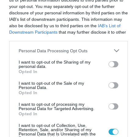
us or personal information disclosed to third parties prior to
your opt-out. You may separately opt-out of the further
disclosure of your personal information by third parties on the
IAB’s list of downstream participants. This information may
also be disclosed by us to third parties on the
IAB’s List of
Downstream Participants
that may further disclose it to other
third parties.
Please note that this website/app uses one or more Google
Personal Data Processing Opt Outs
services and may gather and store information including but
not limited to your visit or usage behaviour. You may click to
I want to opt-out of the Sharing of my
personal data.
grant or deny consent to Google and its third-party tags to
Opted In
use your data for below specified purposes in below Google
consent section.
I want to opt-out of the Sale of my
Personal Data.
Opted In
I want to opt-out of processing my
Personal Data for Targeted Advertising.
Opted In
I want to opt-out of Collection, Use,
Retention, Sale, and/or Sharing of my
Personal Data that Is Unrelated with the