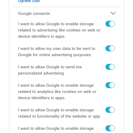
Opted Out
ΡΟΗ ΕΙΔΗΣΕΩΝ
Google consents
Το χρηματοδοτούμενο
I want to allow Google to enable storage
από την ΕΕ έργο “The
related to advertising like cookies on web or
Gaming Police”
device identifiers in apps.
ενισχύει την ασφάλεια
31.07.2026
των παιδιών στο
I want to allow my user data to be sent to
διαδίκτυο
Google for online advertising purposes.
ΑΑΔΕ: Διευκρινίσεις
για τα πρόστιμα σε
παραβάσεις που
I want to allow Google to send me
αφορούν τους ΦΗΜ
personalized advertising.
31.07.2026
I want to allow Google to enable storage
Σ. Καλαφάτης: «Η
related to analytics like cookies on web or
Τεχνητή Νοημοσύνη
device identifiers in apps.
δεν είναι απλώς μια
νέα τεχνολογία, είναι
31.07.2026
I want to allow Google to enable storage
μια νέα βιομηχανική
related to functionality of the website or app.
επανάσταση»
Νέος οδηγός του ΕΚΤ
I want to allow Google to enable storage
για τη χρηματοδότηση