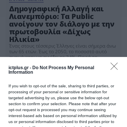
Δημογραφική Αλλαγή και
Λιανεμπόριο: Τα Public
ανοίγουν τον διάλογο με την
πρωτοβουλία «Δίχως
Ηλικία»
Ένας στους τέσσερις Έλληνες είναι σήμερα άνω
των 65 ετών. Έως το 2050, το ποσοστό αυτό
αναμένεται να αγγίξει το 34%. Παρά τα
νούμερα, οι μεγαλύτερες ηλικίες παραμένουν
29.04.2026
σε μεγάλο βαθμό «αόρατες» στον σχεδιασμό
ictplus.gr -
Do Not Process My Personal
Information
της λιανικής εμπειρίας. Με αφορμή την
εκδήλωση Public Talks «Δίχως Ηλικία» που
πραγματοποιήθηκε σήμερα στο κατάστημα
If you wish to opt-out of the sale, sharing to third parties, or
Συντάγματος, η εταιρεία παρουσίασε μια […]
processing of your personal or sensitive information for
targeted advertising by us, please use the below opt-out
section to confirm your selection. Please note that after your
opt-out request is processed you may continue seeing
interest-based ads based on personal information utilized by
us or personal information disclosed to third parties prior to