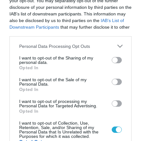
your opt-out. You may separately opt-out of the further
disclosure of your personal information by third parties on the
IAB’s list of downstream participants. This information may
also be disclosed by us to third parties on the
IAB’s List of
Downstream Participants
that may further disclose it to other
third parties.
Please note that this website/app uses one or more Google
Personal Data Processing Opt Outs
services and may gather and store information including but
not limited to your visit or usage behaviour. You may click to
I want to opt-out of the Sharing of my
personal data.
grant or deny consent to Google and its third-party tags to
Opted In
use your data for below specified purposes in below Google
consent section.
I want to opt-out of the Sale of my
Personal Data.
Opted In
I want to opt-out of processing my
Personal Data for Targeted Advertising.
Opted In
I want to opt-out of Collection, Use,
Retention, Sale, and/or Sharing of my
Personal Data that Is Unrelated with the
Purposes for which it was collected.