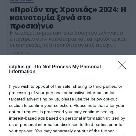
«Προϊόν της Χρονιάς» 2024: H
καινοτομία ξανά στο
προσκήνιο
Η σταθερά σημαντική επένδυση του ελληνικού
επιχειρείν στην καινοτομία και τα προϊόντα και
οι υπηρεσίες που προκύπτουν από αυτήν,
βρέθηκαν για ακόμη μια χρονιά στο επίκεντρο
17.04.2024
της Τελετής Απονομής των βραβείων του
διεθνούς θεσμού «Προϊόν της Χρονιάς», που
ictplus.gr -
Do Not Process My Personal
διοργανώνει η Direction Business Network. Τα
Information
προϊόντα και οι υπηρεσίες που κατόρθωσαν να
ξεχωρίσουν για τα καινοτόμα […]
If you wish to opt-out of the sale, sharing to third parties, or
processing of your personal or sensitive information for
targeted advertising by us, please use the below opt-out
section to confirm your selection. Please note that after your
opt-out request is processed you may continue seeing
interest-based ads based on personal information utilized by
us or personal information disclosed to third parties prior to
your opt-out. You may separately opt-out of the further