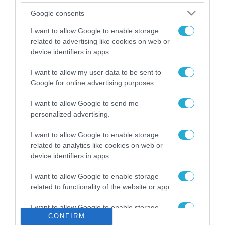
Το χρηματοδοτούμενο
Google consents
από την ΕΕ έργο “The
Gaming Police”
I want to allow Google to enable storage
ενισχύει την ασφάλεια
related to advertising like cookies on web or
31.07.2026
των παιδιών στο
device identifiers in apps.
διαδίκτυο
ΑΑΔΕ: Διευκρινίσεις
I want to allow my user data to be sent to
για τα πρόστιμα σε
Google for online advertising purposes.
παραβάσεις που
αφορούν τους ΦΗΜ
31.07.2026
I want to allow Google to send me
personalized advertising.
Σ. Καλαφάτης: «Η
Τεχνητή Νοημοσύνη
I want to allow Google to enable storage
δεν είναι απλώς μια
related to analytics like cookies on web or
νέα τεχνολογία, είναι
device identifiers in apps.
31.07.2026
μια νέα βιομηχανική
επανάσταση»
I want to allow Google to enable storage
Νέος οδηγός του ΕΚΤ
related to functionality of the website or app.
για τη χρηματοδότηση
των ελληνικών
I want to allow Google to enable storage
επιχειρήσεων στον
31.07.2026
CONFIRM
related to personalization.
χώρο της άμυνας