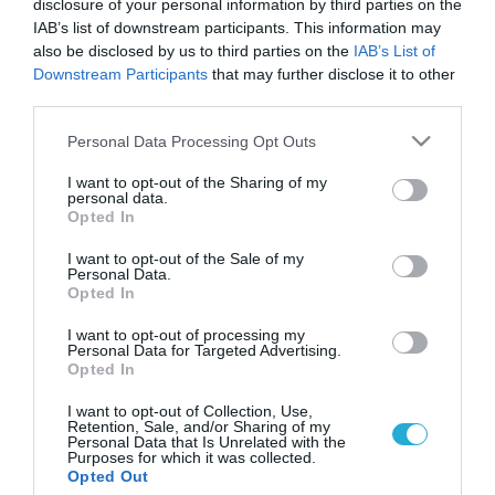
disclosure of your personal information by third parties on the
IAB’s list of downstream participants. This information may
also be disclosed by us to third parties on the
IAB’s List of
Downstream Participants
that may further disclose it to other
third parties.
Please note that this website/app uses one or more Google
Personal Data Processing Opt Outs
services and may gather and store information including but
not limited to your visit or usage behaviour. You may click to
I want to opt-out of the Sharing of my
personal data.
grant or deny consent to Google and its third-party tags to
Opted In
use your data for below specified purposes in below Google
consent section.
I want to opt-out of the Sale of my
Personal Data.
Opted In
I want to opt-out of processing my
Personal Data for Targeted Advertising.
Opted In
I want to opt-out of Collection, Use,
Retention, Sale, and/or Sharing of my
Personal Data that Is Unrelated with the
Purposes for which it was collected.
ΡΟΗ ΕΙΔΗΣΕΩΝ
Opted Out