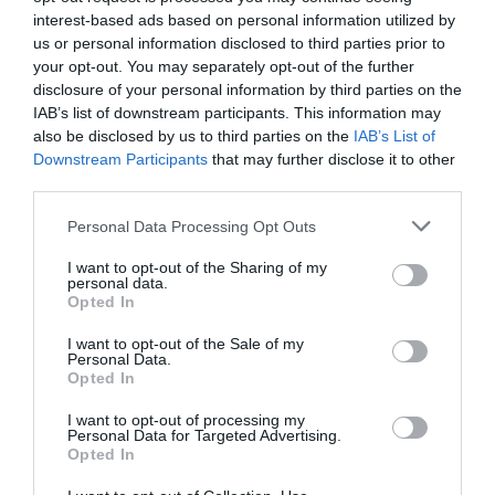
ΤΕΧΝΟΛΟΓΙΕΣ
interest-based ads based on personal information utilized by
Megasoft: Τα Krispy by Jackaroo
us or personal information disclosed to third parties prior to
your opt-out. You may separately opt-out of the further
επιλέγουν PRISMA Win για τον
disclosure of your personal information by third parties on the
ψηφιακό τους μετασχηματισμό
IAB’s list of downstream participants. This information may
also be disclosed by us to third parties on the
IAB’s List of
20.01.2026
Downstream Participants
that may further disclose it to other
third parties.
Please note that this website/app uses one or more Google
Personal Data Processing Opt Outs
services and may gather and store information including but
not limited to your visit or usage behaviour. You may click to
I want to opt-out of the Sharing of my
personal data.
grant or deny consent to Google and its third-party tags to
Opted In
use your data for below specified purposes in below Google
consent section.
I want to opt-out of the Sale of my
Personal Data.
Opted In
I want to opt-out of processing my
Personal Data for Targeted Advertising.
Opted In
ΤΕΧΝΟΛΟΓΙΕΣ
Ψηφιακό πελατολόγιο με