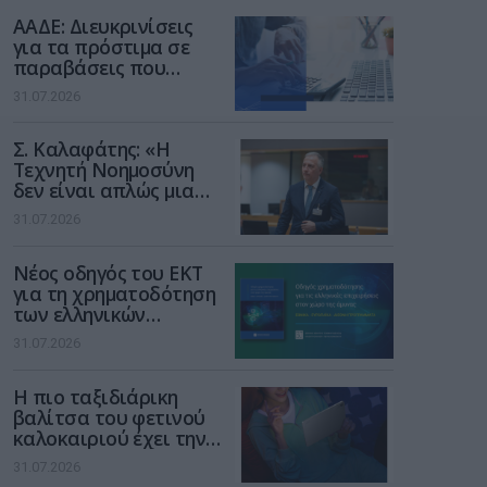
διαδίκτυο
ΑΑΔΕ: Διευκρινίσεις
για τα πρόστιμα σε
παραβάσεις που
αφορούν τους ΦΗΜ
31.07.2026
Σ. Καλαφάτης: «Η
Τεχνητή Νοημοσύνη
δεν είναι απλώς μια
νέα τεχνολογία, είναι
31.07.2026
μια νέα βιομηχανική
επανάσταση»
Νέος οδηγός του ΕΚΤ
για τη χρηματοδότηση
των ελληνικών
επιχειρήσεων στον
31.07.2026
χώρο της άμυνας
Η πιο ταξιδιάρικη
βαλίτσα του φετινού
καλοκαιριού έχει την
υπογραφή της Xiaomi
31.07.2026