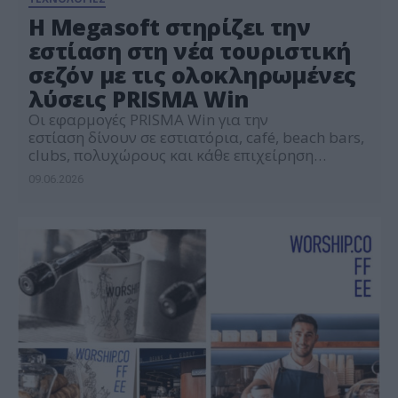
Η Megasoft στηρίζει την
εστίαση στη νέα τουριστική
σεζόν με τις ολοκληρωμένες
λύσεις PRISMA Win
Οι εφαρμογές PRISMA Win για την
εστίαση δίνουν σε εστιατόρια, café, beach bars,
clubs, πολυχώρους και κάθε επιχείρηση
εστίασης την τεχνολογία που χρειάζονται για
09.06.2026
να ανταποκριθούν στις υψηλές απαιτήσεις της
σεζόν με ταχύτητα, οργάνωση και πλήρη
έλεγχο. Το καλοκαίρι έχει ξεκινήσει δυναμικά
και οι επιχειρήσεις εστίασης βρίσκονται, όπως
πάντα, στην πρώτη γραμμή της φιλοξενίας, της
εξυπηρέτησης και […]