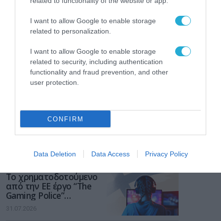
related to functionality of the website or app.
I want to allow Google to enable storage
related to personalization.
I want to allow Google to enable storage
related to security, including authentication
functionality and fraud prevention, and other
user protection.
CONFIRM
ΡΟΗ ΕΙΔΗΣΕΩΝ
Data Deletion
Data Access
Privacy Policy
Το χρηματοδοτούμενο
από την ΕΕ έργο “The
Gaming Police”
ενισχύει την ασφάλεια
31.07.2026
των παιδιών στο