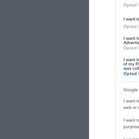
Opted 
I want t
Opted 
I want 
Advertis
Opted 
I want t
of my P
was col
Opted 
Google 
I want t
web or d
I want t
purpose