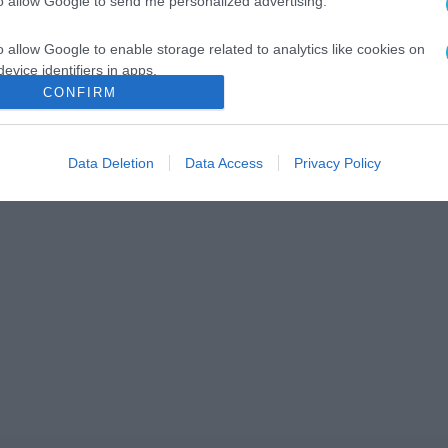
to allow Google to send me personalized advertising.
o allow Google to enable storage related to analytics like cookies on
evice identifiers in apps.
CONFIRM
o allow Google to enable storage related to functionality of the website
Data Deletion
Data Access
Privacy Policy
o allow Google to enable storage related to personalization.
o allow Google to enable storage related to security, including
cation functionality and fraud prevention, and other user protection.