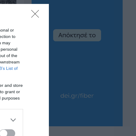
sonal or
ection to
ou may
 personal
out of the
 downstream
B’s List of
er and store
to grant or
ed purposes