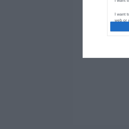
I want 
I want t
web or d
I want t
or app.
I want t
I want t
authenti