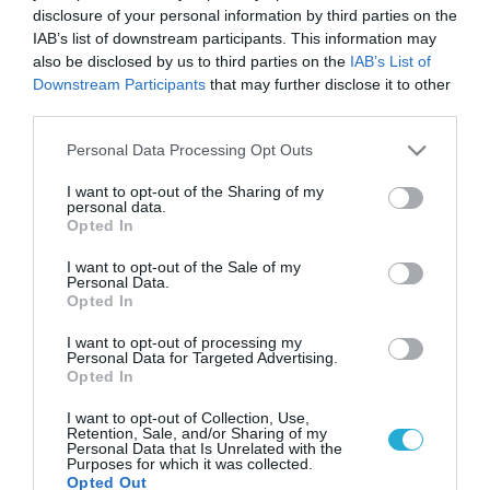
disclosure of your personal information by third parties on the
IAB’s list of downstream participants. This information may
also be disclosed by us to third parties on the
IAB’s List of
Downstream Participants
that may further disclose it to other
third parties.
Please note that this website/app uses one or more Google
Personal Data Processing Opt Outs
services and may gather and store information including but
not limited to your visit or usage behaviour. You may click to
I want to opt-out of the Sharing of my
personal data.
grant or deny consent to Google and its third-party tags to
Opted In
use your data for below specified purposes in below Google
consent section.
I want to opt-out of the Sale of my
Personal Data.
Opted In
I want to opt-out of processing my
Personal Data for Targeted Advertising.
Opted In
I want to opt-out of Collection, Use,
Retention, Sale, and/or Sharing of my
Personal Data that Is Unrelated with the
Purposes for which it was collected.
Opted Out