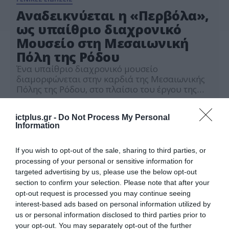
Αναδεικνύεται η «Περβόλα»,
ως υπαίθριο διαχρονικό
Μουσείο στη Μεσαιωνική
Πόλη της Ρόδου
Ένα υπαίθριο διαχρονικό μουσείο
διαμορφώνεται στην καρδιά της Μεσαιωνικής
Πόλης της Ρόδου, στο πλαίσιο του έργου της
ανάδειξης και διαμόρφωσης του
03.06.2024
αρχαιολογικού χώρου της «Περβόλας», που
ictplus.gr -
Do Not Process My Personal
περιβάλλει τα αρχαία νεώρια και τους
Information
μεσαιωνικούς κήπους του Παλατιού του
Μεγάλου Μαγίστρου. Η ολοκλήρωση της
μουσειολογικής μελέτης για την ενοποίηση των
If you wish to opt-out of the sale, sharing to third parties, or
χώρων -επί της οποίας γνωμοδότησε ομόφωνα
processing of your personal or sensitive information for
θετικά […]
targeted advertising by us, please use the below opt-out
section to confirm your selection. Please note that after your
opt-out request is processed you may continue seeing
interest-based ads based on personal information utilized by
us or personal information disclosed to third parties prior to
your opt-out. You may separately opt-out of the further