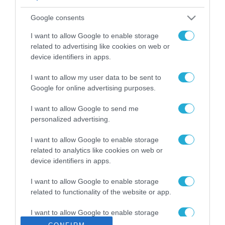
ΡΟΗ ΕΙΔΗΣΕΩΝ
Google consents
Το χρηματοδοτούμενο
από την ΕΕ έργο “The
I want to allow Google to enable storage
Gaming Police”
related to advertising like cookies on web or
ενισχύει την ασφάλεια
device identifiers in apps.
31.07.2026
των παιδιών στο
διαδίκτυο
I want to allow my user data to be sent to
ΑΑΔΕ: Διευκρινίσεις
Google for online advertising purposes.
για τα πρόστιμα σε
παραβάσεις που
I want to allow Google to send me
αφορούν τους ΦΗΜ
31.07.2026
personalized advertising.
Σ. Καλαφάτης: «Η
I want to allow Google to enable storage
Τεχνητή Νοημοσύνη
related to analytics like cookies on web or
δεν είναι απλώς μια
device identifiers in apps.
νέα τεχνολογία, είναι
31.07.2026
μια νέα βιομηχανική
I want to allow Google to enable storage
επανάσταση»
related to functionality of the website or app.
Νέος οδηγός του ΕΚΤ
για τη χρηματοδότηση
I want to allow Google to enable storage
των ελληνικών
related to personalization.