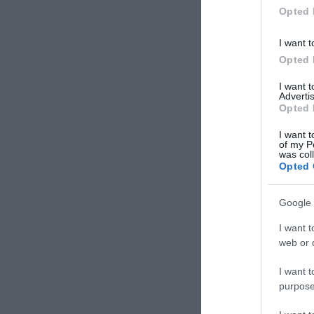
[…]
Opted 
I want t
Opted 
I want 
Advertis
Opted 
I want t
of my P
was col
Opted 
Google 
I want t
web or d
I want t
purpose