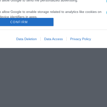
to allow Google to send me personalized advertising.
o allow Google to enable storage related to analytics like cookies on
evice identifiers in apps.
CONFIRM
o allow Google to enable storage related to functionality of the website
Data Deletion
Data Access
Privacy Policy
o allow Google to enable storage related to personalization.
o allow Google to enable storage related to security, including
cation functionality and fraud prevention, and other user protection.