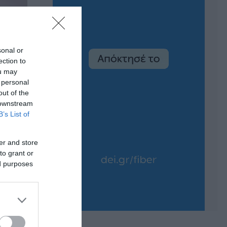
sonal or
ection to
ou may
 personal
out of the
 downstream
B’s List of
er and store
to grant or
ed purposes