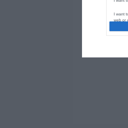
I want 
I want t
web or d
I want t
or app.
I want t
I want t
authenti