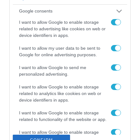
ΡΟΗ ΕΙΔΗΣΕΩΝ
Google consents
Το χρηματοδοτούμενο
από την ΕΕ έργο “The
I want to allow Google to enable storage
Gaming Police”
related to advertising like cookies on web or
ενισχύει την ασφάλεια
device identifiers in apps.
31.07.2026
των παιδιών στο
διαδίκτυο
I want to allow my user data to be sent to
ΑΑΔΕ: Διευκρινίσεις
Google for online advertising purposes.
για τα πρόστιμα σε
παραβάσεις που
I want to allow Google to send me
αφορούν τους ΦΗΜ
31.07.2026
personalized advertising.
Σ. Καλαφάτης: «Η
I want to allow Google to enable storage
Τεχνητή Νοημοσύνη
related to analytics like cookies on web or
δεν είναι απλώς μια
device identifiers in apps.
νέα τεχνολογία, είναι
31.07.2026
μια νέα βιομηχανική
I want to allow Google to enable storage
επανάσταση»
related to functionality of the website or app.
Νέος οδηγός του ΕΚΤ
για τη χρηματοδότηση
I want to allow Google to enable storage
των ελληνικών
related to personalization.