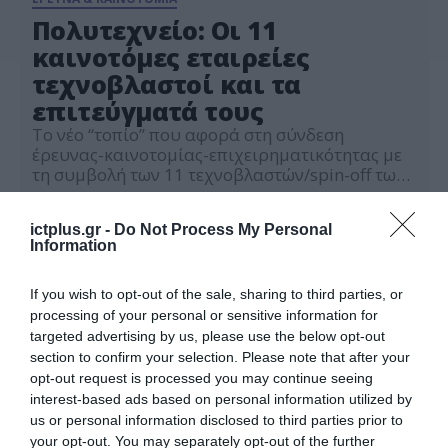
Πολυτεχνείο: Οι 11
καινοτόμες εταιρείες
τεχνοβλαστοί και τα
επιτεύγματά τους
Το νέο “τοπίο” που αφορά στη σύνδεση
έρευνας-καινοτομίας-επιχειρηματικότητας με
τη συμβολή των 11 τεχνοβλαστών/spin-off των
ερευνητών του παρουσίασαν σε εκδήλωση το
25.04.2023
Εθνικό Μετσόβιο Πολυτεχνείο και το
ictplus.gr -
Do Not Process My Personal
Ερευνητικό Πανεπιστημιακό Ινστιτούτο
Information
Συστημάτων Επικοινωνιών και Υπολογιστών
(ΕΠΙΣΕΥ) του ΕΜΠ. Η εκδήλωση με τίτλο
“Αξιοποίηση της ερευνητικής δραστηριότητας:
If you wish to opt-out of the sale, sharing to third parties, or
Υποστηρικτικές Δομές και Εργαλεία”,
processing of your personal or sensitive information for
οργανώθηκε από το Γραφείο Μεταφοράς
targeted advertising by us, please use the below opt-out
Τεχνολογίας (ΓΜΤ), […]
section to confirm your selection. Please note that after your
opt-out request is processed you may continue seeing
interest-based ads based on personal information utilized by
us or personal information disclosed to third parties prior to
your opt-out. You may separately opt-out of the further