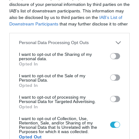
disclosure of your personal information by third parties on the
IAB’s list of downstream participants. This information may
also be disclosed by us to third parties on the
IAB’s List of
Downstream Participants
that may further disclose it to other
third parties.
Please note that this website/app uses one or more Google
Personal Data Processing Opt Outs
services and may gather and store information including but
not limited to your visit or usage behaviour. You may click to
I want to opt-out of the Sharing of my
personal data.
grant or deny consent to Google and its third-party tags to
Opted In
use your data for below specified purposes in below Google
consent section.
I want to opt-out of the Sale of my
Personal Data.
Opted In
I want to opt-out of processing my
Personal Data for Targeted Advertising.
Opted In
I want to opt-out of Collection, Use,
Retention, Sale, and/or Sharing of my
Personal Data that Is Unrelated with the
Purposes for which it was collected.
Opted Out