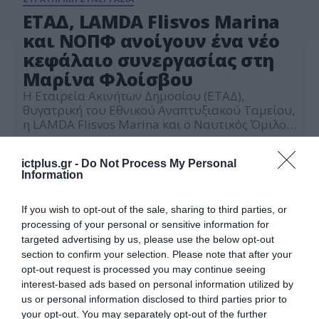
ΕΤΑΔ, LAMDA Flisvos Marina
και ΝΟΠΦ ανοίγουν ένα νέο
κεφάλαιο συνεργασίας στη
Μαρίνα Φλοίσβου
Η Εταιρεία Ακινήτων Δημοσίου (ΕΤΑΔ),
θυγατρική του Εθνικού Αναπτυξιακού Ταμείου,
η LAMDA Flisvos Marina και ο Ναυτικός Όμιλος
Παλαιού Φαλήρου (ΝΟΠΦ) ανέδειξαν, στο
09.07.2026
πλαίσιο της εκδήλωσης «Επενδύοντας στη
ictplus.gr -
Do Not Process My Personal
Θάλασσα, Ενισχύοντας την Κοινωνία» τη
Information
σημασία της συνεργασίας μεταξύ Δημόσιου και
Ιδιωτικού τομέα, καθώς και τις προοπτικές που
δημιουργούνται, με τη συνέχιση της
If you wish to opt-out of the sale, sharing to third parties, or
λειτουργίας του ΝΟΠΦ στον […]
processing of your personal or sensitive information for
targeted advertising by us, please use the below opt-out
section to confirm your selection. Please note that after your
opt-out request is processed you may continue seeing
interest-based ads based on personal information utilized by
us or personal information disclosed to third parties prior to
your opt-out. You may separately opt-out of the further