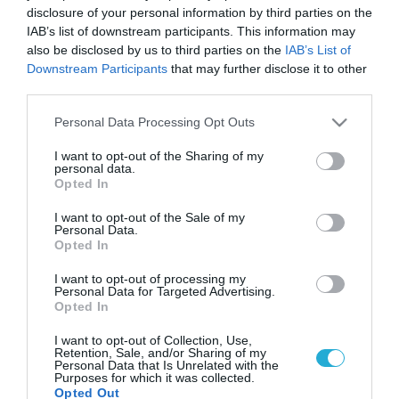
disclosure of your personal information by third parties on the
IAB’s list of downstream participants. This information may
also be disclosed by us to third parties on the
IAB’s List of
Downstream Participants
that may further disclose it to other
third parties.
Please note that this website/app uses one or more Google
Personal Data Processing Opt Outs
services and may gather and store information including but
not limited to your visit or usage behaviour. You may click to
I want to opt-out of the Sharing of my
personal data.
grant or deny consent to Google and its third-party tags to
Opted In
use your data for below specified purposes in below Google
consent section.
I want to opt-out of the Sale of my
Personal Data.
Opted In
I want to opt-out of processing my
Personal Data for Targeted Advertising.
Opted In
I want to opt-out of Collection, Use,
Retention, Sale, and/or Sharing of my
Personal Data that Is Unrelated with the
Purposes for which it was collected.
Opted Out