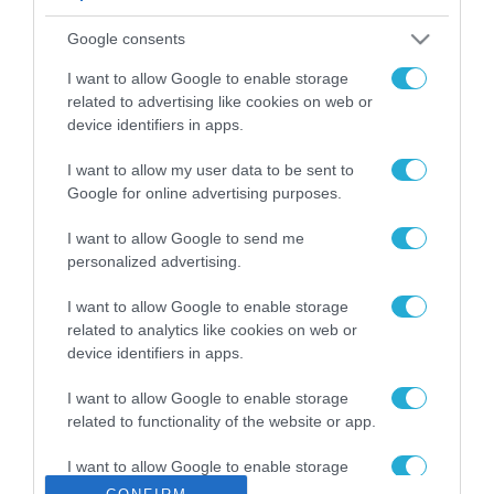
ΡΟΗ ΕΙΔΗΣΕΩΝ
Google consents
Το χρηματοδοτούμενο
από την ΕΕ έργο “The
I want to allow Google to enable storage
Gaming Police”
related to advertising like cookies on web or
ενισχύει την ασφάλεια
device identifiers in apps.
31.07.2026
των παιδιών στο
διαδίκτυο
I want to allow my user data to be sent to
ΑΑΔΕ: Διευκρινίσεις
Google for online advertising purposes.
για τα πρόστιμα σε
παραβάσεις που
I want to allow Google to send me
αφορούν τους ΦΗΜ
31.07.2026
personalized advertising.
Σ. Καλαφάτης: «Η
I want to allow Google to enable storage
Τεχνητή Νοημοσύνη
related to analytics like cookies on web or
δεν είναι απλώς μια
device identifiers in apps.
νέα τεχνολογία, είναι
31.07.2026
μια νέα βιομηχανική
I want to allow Google to enable storage
επανάσταση»
related to functionality of the website or app.
Νέος οδηγός του ΕΚΤ
για τη χρηματοδότηση
I want to allow Google to enable storage
των ελληνικών
related to personalization.