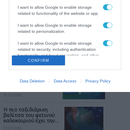
διαδίκτυο
I want to allow Google to enable storage
ΑΑΔΕ: Διευκρινίσεις
related to functionality of the website or app.
για τα πρόστιμα σε
παραβάσεις που
I want to allow Google to enable storage
αφορούν τους ΦΗΜ
31.07.2026
related to personalization.
Σ. Καλαφάτης: «Η
I want to allow Google to enable storage
Τεχνητή Νοημοσύνη
related to security, including authentication
δεν είναι απλώς μια
functionality and fraud prevention, and other
νέα τεχνολογία, είναι
CONFIRM
user protection.
31.07.2026
μια νέα βιομηχανική
επανάσταση»
Νέος οδηγός του ΕΚΤ
για τη χρηματοδότηση
Data Deletion
Data Access
Privacy Policy
των ελληνικών
επιχειρήσεων στον
31.07.2026
χώρο της άμυνας
Η πιο ταξιδιάρικη
βαλίτσα του φετινού
καλοκαιριού έχει την
υπογραφή της Xiaomi
31.07.2026