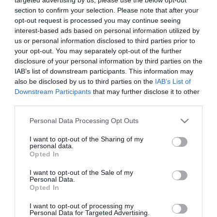
ΠΡΟΪΟΝΤΑ-ΥΠΗΡΕΣΙΕΣ
section to confirm your selection. Please note that after your
ΑΑΔΕ: Νέα υπηρεσία προς του
opt-out request is processed you may continue seeing
πολίτες από την Παρασκευή
interest-based ads based on personal information utilized by
us or personal information disclosed to third parties prior to
12.09.2024
your opt-out. You may separately opt-out of the further
disclosure of your personal information by third parties on the
IAB’s list of downstream participants. This information may
also be disclosed by us to third parties on the
IAB’s List of
Downstream Participants
that may further disclose it to other
third parties.
Please note that this website/app uses one or more Google
Personal Data Processing Opt Outs
services and may gather and store information including but
not limited to your visit or usage behaviour. You may click to
I want to opt-out of the Sharing of my
personal data.
grant or deny consent to Google and its third-party tags to
Opted In
use your data for below specified purposes in below Google
consent section.
I want to opt-out of the Sale of my
Personal Data.
Opted In
I want to opt-out of processing my
Personal Data for Targeted Advertising.