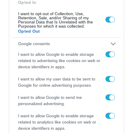
Opted In
I want to opt-out of Collection, Use,
Retention, Sale, and/or Sharing of my
Personal Data that Is Unrelated with the
Purposes for which it was collected.
Opted Out
Google consents
I want to allow Google to enable storage
related to advertising like cookies on web or
device identifiers in apps.
I want to allow my user data to be sent to
Google for online advertising purposes.
ΡΟΗ ΕΙΔΗΣΕΩΝ
I want to allow Google to send me
personalized advertising.
Το χρηματοδοτούμενο
από την ΕΕ έργο “The
I want to allow Google to enable storage
Gaming Police”
related to analytics like cookies on web or
ενισχύει την ασφάλεια
device identifiers in apps.
31.07.2026
των παιδιών στο