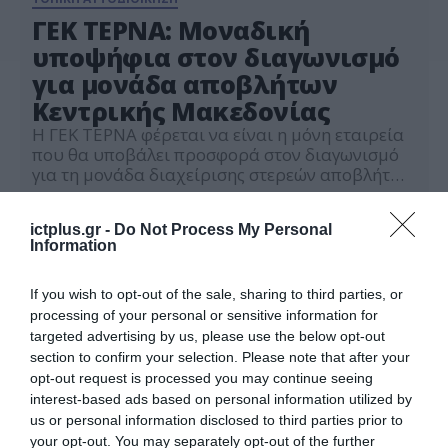
ΓΕΚ ΤΕΡΝΑ: Μοναδική
υποψήφια στον διαγωνισμό
για μονάδα αποβλήτων
Κεντρικής Μακεδονίας
Η ΓΕΚ ΤΕΡΝΑ φέρεται να είναι η μόνη εταιρεία
που θα υποβάλει προσφορά στον διαγωνισμό
για τη μονάδα διαχείρισης στερεών αποβλήτων
της Κεντρικής Μακεδονίας, προϋπολογισμού
29.07.2024
άνω των 202 εκατ. ευρώ. Μετά από τεχνικό
ictplus.gr -
Do Not Process My Personal
πρόβλημα στην ηλεκτρονική πλατφόρμα του
Information
εθνικού συστήματος ηλεκτρονικών δημοσίων
συμβάσεων (ΕΣΗΔΗΣ), η διαδικασία
επαναλαμβάνεται σήμερα Δευτέρα, αλλά χωρίς
If you wish to opt-out of the sale, sharing to third parties, or
σημαντικό ανταγωνισμό. Πηγές αναφέρουν […]
processing of your personal or sensitive information for
targeted advertising by us, please use the below opt-out
section to confirm your selection. Please note that after your
opt-out request is processed you may continue seeing
interest-based ads based on personal information utilized by
us or personal information disclosed to third parties prior to
your opt-out. You may separately opt-out of the further