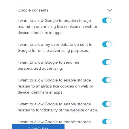
ΡΟΗ ΕΙΔΗΣΕΩΝ
Google consents
Το χρηματοδοτούμενο
από την ΕΕ έργο “The
I want to allow Google to enable storage
Gaming Police”
related to advertising like cookies on web or
ενισχύει την ασφάλεια
device identifiers in apps.
31.07.2026
των παιδιών στο
διαδίκτυο
I want to allow my user data to be sent to
ΑΑΔΕ: Διευκρινίσεις
Google for online advertising purposes.
για τα πρόστιμα σε
παραβάσεις που
I want to allow Google to send me
αφορούν τους ΦΗΜ
31.07.2026
personalized advertising.
Σ. Καλαφάτης: «Η
I want to allow Google to enable storage
Τεχνητή Νοημοσύνη
related to analytics like cookies on web or
δεν είναι απλώς μια
device identifiers in apps.
νέα τεχνολογία, είναι
31.07.2026
μια νέα βιομηχανική
I want to allow Google to enable storage
επανάσταση»
related to functionality of the website or app.
Νέος οδηγός του ΕΚΤ
για τη χρηματοδότηση
I want to allow Google to enable storage
των ελληνικών
related to personalization.