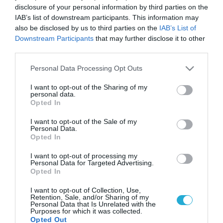
disclosure of your personal information by third parties on the
IAB’s list of downstream participants. This information may
also be disclosed by us to third parties on the
IAB’s List of
Downstream Participants
that may further disclose it to other
third parties.
Please note that this website/app uses one or more Google
Personal Data Processing Opt Outs
services and may gather and store information including but
not limited to your visit or usage behaviour. You may click to
I want to opt-out of the Sharing of my
personal data.
grant or deny consent to Google and its third-party tags to
Opted In
use your data for below specified purposes in below Google
consent section.
I want to opt-out of the Sale of my
Personal Data.
Opted In
I want to opt-out of processing my
Personal Data for Targeted Advertising.
Opted In
I want to opt-out of Collection, Use,
Retention, Sale, and/or Sharing of my
Personal Data that Is Unrelated with the
Purposes for which it was collected.
Opted Out