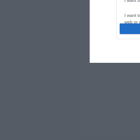
I want 
I want t
web or d
I want t
or app.
I want t
I want t
authenti