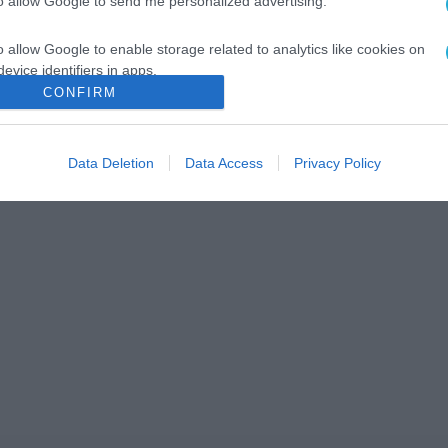
to allow Google to send me personalized advertising.
o allow Google to enable storage related to analytics like cookies on
evice identifiers in apps.
CONFIRM
o allow Google to enable storage related to functionality of the website
Data Deletion
Data Access
Privacy Policy
o allow Google to enable storage related to personalization.
o allow Google to enable storage related to security, including
cation functionality and fraud prevention, and other user protection.