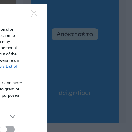
sonal or
ection to
ou may
 personal
out of the
 downstream
B’s List of
er and store
to grant or
ed purposes