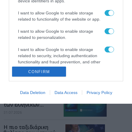
device identifiers in apps.
Gaming Police”
ενισχύει την ασφάλεια
31.07.2026
I want to allow Google to enable storage
των παιδιών στο
related to functionality of the website or app.
διαδίκτυο
ΑΑΔΕ: Διευκρινίσεις
για τα πρόστιμα σε
I want to allow Google to enable storage
παραβάσεις που
related to personalization.
αφορούν τους ΦΗΜ
31.07.2026
I want to allow Google to enable storage
related to security, including authentication
Σ. Καλαφάτης: «Η
functionality and fraud prevention, and other
Τεχνητή Νοημοσύνη
user protection.
δεν είναι απλώς μια
CONFIRM
νέα τεχνολογία, είναι
31.07.2026
μια νέα βιομηχανική
επανάσταση»
Νέος οδηγός του ΕΚΤ
Data Deletion
Data Access
Privacy Policy
για τη χρηματοδότηση
των ελληνικών
επιχειρήσεων στον
31.07.2026
χώρο της άμυνας
Η πιο ταξιδιάρικη