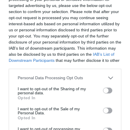
targeted advertising by us, please use the below opt-out
ΠΛΗΡΟΦΟΡΙΚΗ
section to confirm your selection. Please note that after your
70% αύξηση παραγωγικότητας
opt-out request is processed you may continue seeing
στις πρώτες δοκιμές του
interest-based ads based on personal information utilized by
us or personal information disclosed to third parties prior to
Microsoft Copilot
your opt-out. You may separately opt-out of the further
disclosure of your personal information by third parties on the
17.11.2023
IAB’s list of downstream participants. This information may
also be disclosed by us to third parties on the
IAB’s List of
Downstream Participants
that may further disclose it to other
third parties.
Please note that this website/app uses one or more Google
Personal Data Processing Opt Outs
services and may gather and store information including but
not limited to your visit or usage behaviour. You may click to
I want to opt-out of the Sharing of my
personal data.
grant or deny consent to Google and its third-party tags to
Opted In
use your data for below specified purposes in below Google
consent section.
I want to opt-out of the Sale of my
Personal Data.
Opted In
I want to opt-out of processing my