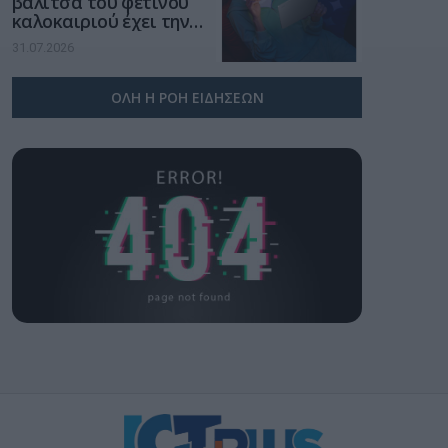
βαλίτσα του φετινού
καλοκαιριού έχει την
υπογραφή της Xiaomi
31.07.2026
ΟΛΗ Η ΡΟΗ ΕΙΔΗΣΕΩΝ