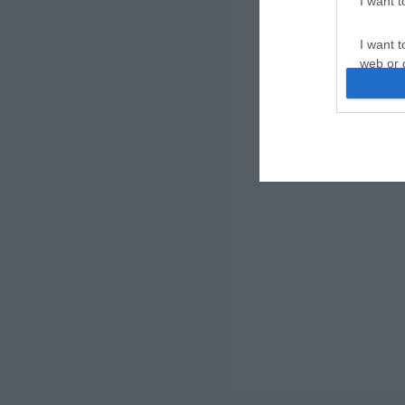
I want 
I want t
web or d
I want t
or app.
I want t
I want t
authenti