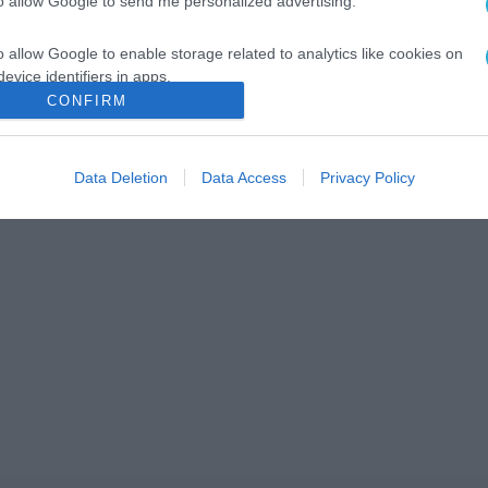
to allow Google to send me personalized advertising.
o allow Google to enable storage related to analytics like cookies on
evice identifiers in apps.
CONFIRM
o allow Google to enable storage related to functionality of the website
Data Deletion
Data Access
Privacy Policy
o allow Google to enable storage related to personalization.
o allow Google to enable storage related to security, including
cation functionality and fraud prevention, and other user protection.