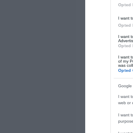
Opted 
I want t
Opted 
I want 
Advertis
Opted 
I want t
of my P
was col
Opted 
Google 
I want t
web or d
I want t
purpose