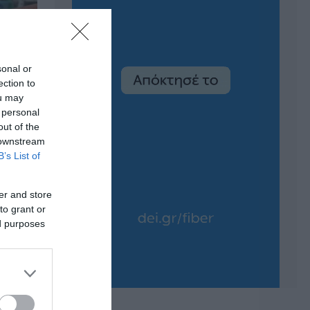
sonal or
ection to
ou may
 personal
out of the
 downstream
B’s List of
er and store
to grant or
ed purposes