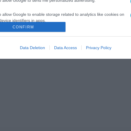
to allow Google to send me personalized advertising.
o allow Google to enable storage related to analytics like cookies on
evice identifiers in apps.
CONFIRM
o allow Google to enable storage related to functionality of the website
Data Deletion
Data Access
Privacy Policy
o allow Google to enable storage related to personalization.
o allow Google to enable storage related to security, including
cation functionality and fraud prevention, and other user protection.