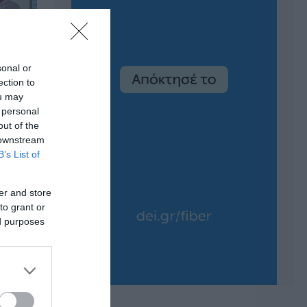
sonal or
ection to
ou may
 personal
out of the
 downstream
B’s List of
er and store
to grant or
ed purposes