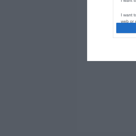
I want 
I want t
web or d
I want t
or app.
I want t
I want t
authenti