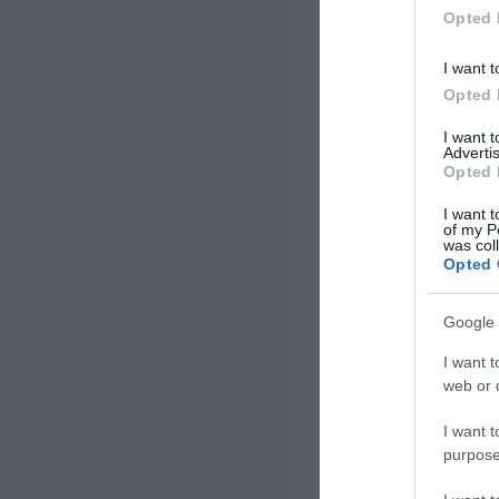
Opted 
I want t
Opted 
I want 
Advertis
Opted 
I want t
of my P
was col
Opted 
Google 
I want t
web or d
I want t
purpose