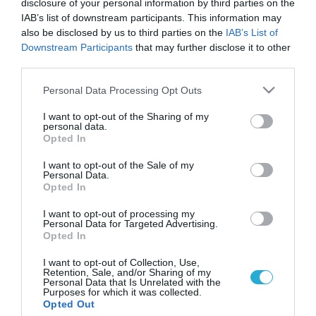
disclosure of your personal information by third parties on the
IAB’s list of downstream participants. This information may
also be disclosed by us to third parties on the
IAB’s List of
Downstream Participants
that may further disclose it to other
third parties.
Please note that this website/app uses one or more Google
Personal Data Processing Opt Outs
services and may gather and store information including but
not limited to your visit or usage behaviour. You may click to
I want to opt-out of the Sharing of my
personal data.
grant or deny consent to Google and its third-party tags to
Opted In
use your data for below specified purposes in below Google
consent section.
I want to opt-out of the Sale of my
Personal Data.
Opted In
I want to opt-out of processing my
Personal Data for Targeted Advertising.
Opted In
I want to opt-out of Collection, Use,
Retention, Sale, and/or Sharing of my
Personal Data that Is Unrelated with the
Purposes for which it was collected.
ΡΟΗ ΕΙΔΗΣΕΩΝ
Opted Out