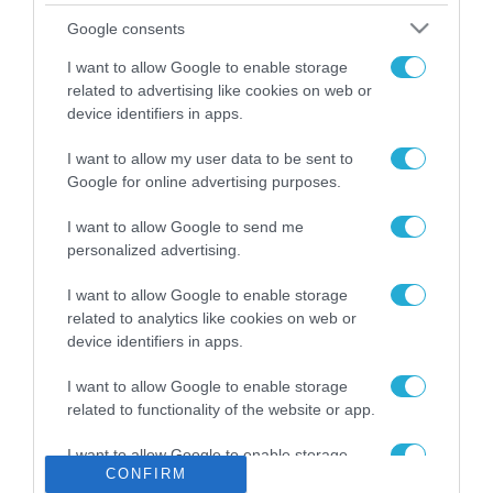
Το χρηματοδοτούμενο
Google consents
από την ΕΕ έργο “The
Gaming Police”
I want to allow Google to enable storage
ενισχύει την ασφάλεια
related to advertising like cookies on web or
31.07.2026
των παιδιών στο
device identifiers in apps.
διαδίκτυο
ΑΑΔΕ: Διευκρινίσεις
I want to allow my user data to be sent to
για τα πρόστιμα σε
Google for online advertising purposes.
παραβάσεις που
αφορούν τους ΦΗΜ
31.07.2026
I want to allow Google to send me
personalized advertising.
Σ. Καλαφάτης: «Η
Τεχνητή Νοημοσύνη
I want to allow Google to enable storage
δεν είναι απλώς μια
related to analytics like cookies on web or
νέα τεχνολογία, είναι
device identifiers in apps.
31.07.2026
μια νέα βιομηχανική
επανάσταση»
I want to allow Google to enable storage
Νέος οδηγός του ΕΚΤ
related to functionality of the website or app.
για τη χρηματοδότηση
των ελληνικών
I want to allow Google to enable storage
επιχειρήσεων στον
31.07.2026
CONFIRM
related to personalization.
χώρο της άμυνας