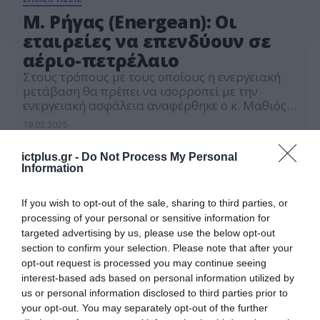
Μ. Ρήγας (Energean): Oι
εταιρείες να επενδύουν σε
αέριο-πετρέλαιο
Στους τρόπους με τους οποίους η ενεργειακή
μετάβαση θα πρέπει να ισορροπεί με την
ενεργειακή ασφάλεια αναφέρθηκε ο κ. Μαθιός
Ρήγας, Διευθύνων Σύμβουλος της Energean,
19.02.2025
μιλώντας σε στρατηγική συζήτηση για τον
«Ενεργειακό Πραγματισμό» στο Energy Egypt
ictplus.gr -
Do Not Process My Personal
Show (EGYPES) στο Κάιρο, στην οποία
Information
συμμετείχαν κορυφαία στελέχη από την Total
Energies, την Mubadala Energy, την Dragon Oil,
[…]
If you wish to opt-out of the sale, sharing to third parties, or
processing of your personal or sensitive information for
targeted advertising by us, please use the below opt-out
section to confirm your selection. Please note that after your
opt-out request is processed you may continue seeing
interest-based ads based on personal information utilized by
us or personal information disclosed to third parties prior to
your opt-out. You may separately opt-out of the further