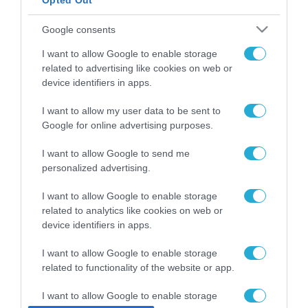
Opted Out
ΡΟΗ ΕΙΔΗΣΕΩΝ
Google consents
Το χρηματοδοτούμενο
I want to allow Google to enable storage
από την ΕΕ έργο “The
related to advertising like cookies on web or
Gaming Police”
device identifiers in apps.
ενισχύει την ασφάλεια
31.07.2026
των παιδιών στο
I want to allow my user data to be sent to
διαδίκτυο
ΑΑΔΕ: Διευκρινίσεις
Google for online advertising purposes.
για τα πρόστιμα σε
παραβάσεις που
I want to allow Google to send me
αφορούν τους ΦΗΜ
personalized advertising.
31.07.2026
I want to allow Google to enable storage
Σ. Καλαφάτης: «Η
related to analytics like cookies on web or
Τεχνητή Νοημοσύνη
device identifiers in apps.
δεν είναι απλώς μια
νέα τεχνολογία, είναι
31.07.2026
I want to allow Google to enable storage
μια νέα βιομηχανική
επανάσταση»
related to functionality of the website or app.
Νέος οδηγός του ΕΚΤ
για τη χρηματοδότηση
I want to allow Google to enable storage