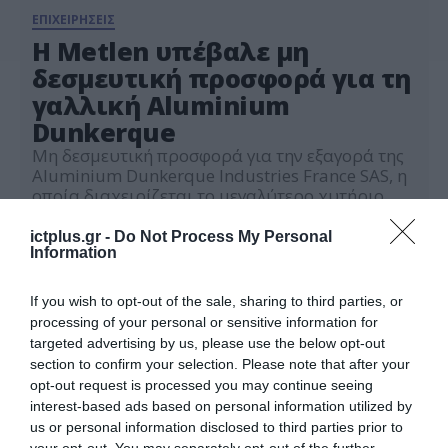
ΕΠΙΧΕΙΡΗΣΕΙΣ
Η Metlen υπέβαλε μη
δεσμευτική προσφορά για τη
γαλλική Aluminium
Dunkerque
Μη δεσμευτική προσφορά για την εξαγορά της
Aluminium Dunkerque Industries France SAS, η
οποία διαχειρίζεται το μεγαλύτερο χυτήριο
αλουμινίου στην Ευρωπαϊκή Ένωση, υπέβαλε η
21.11.2025
Metlen, σύμφωνα με πηγές που επικαλείται το
ictplus.gr -
Do Not Process My Personal
Bloomberg. Σύμφωνα με το πρακτορείο, η
Information
αμερικανική εταιρεία ιδιωτικών κεφαλαίων
American Industrial Partners LP (AIP) εξετάζει
If you wish to opt-out of the sale, sharing to third parties, or
την πώληση της γαλλικής εταιρείας, για την
processing of your personal or sensitive information for
οποία […]
targeted advertising by us, please use the below opt-out
section to confirm your selection. Please note that after your
opt-out request is processed you may continue seeing
interest-based ads based on personal information utilized by
us or personal information disclosed to third parties prior to