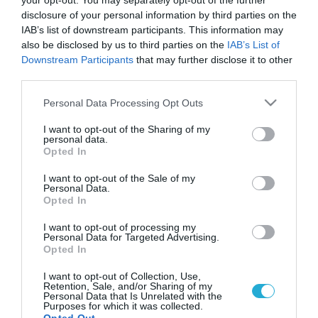
your opt-out. You may separately opt-out of the further
disclosure of your personal information by third parties on the
IAB’s list of downstream participants. This information may
also be disclosed by us to third parties on the
IAB’s List of
Downstream Participants
that may further disclose it to other
third parties.
Please note that this website/app uses one or more Google
Personal Data Processing Opt Outs
services and may gather and store information including but
not limited to your visit or usage behaviour. You may click to
I want to opt-out of the Sharing of my
personal data.
grant or deny consent to Google and its third-party tags to
Opted In
use your data for below specified purposes in below Google
consent section.
I want to opt-out of the Sale of my
Personal Data.
Opted In
I want to opt-out of processing my
Personal Data for Targeted Advertising.
Opted In
I want to opt-out of Collection, Use,
Retention, Sale, and/or Sharing of my
Personal Data that Is Unrelated with the
Purposes for which it was collected.