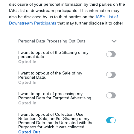
disclosure of your personal information by third parties on the
IAB’s list of downstream participants. This information may
also be disclosed by us to third parties on the
IAB’s List of
Downstream Participants
that may further disclose it to other
third parties.
Please note that this website/app uses one or more Google
Personal Data Processing Opt Outs
services and may gather and store information including but
not limited to your visit or usage behaviour. You may click to
I want to opt-out of the Sharing of my
personal data.
grant or deny consent to Google and its third-party tags to
Opted In
use your data for below specified purposes in below Google
consent section.
I want to opt-out of the Sale of my
Personal Data.
Opted In
I want to opt-out of processing my
Personal Data for Targeted Advertising.
Opted In
I want to opt-out of Collection, Use,
Retention, Sale, and/or Sharing of my
Personal Data that Is Unrelated with the
Purposes for which it was collected.
Opted Out