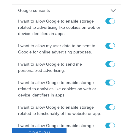
ΡΟΗ ΕΙΔΗΣΕΩΝ
Google consents
Το χρηματοδοτούμενο
από την ΕΕ έργο “The
I want to allow Google to enable storage
Gaming Police”
related to advertising like cookies on web or
ενισχύει την ασφάλεια
device identifiers in apps.
31.07.2026
των παιδιών στο
διαδίκτυο
I want to allow my user data to be sent to
ΑΑΔΕ: Διευκρινίσεις
Google for online advertising purposes.
για τα πρόστιμα σε
παραβάσεις που
I want to allow Google to send me
αφορούν τους ΦΗΜ
31.07.2026
personalized advertising.
Σ. Καλαφάτης: «Η
I want to allow Google to enable storage
Τεχνητή Νοημοσύνη
related to analytics like cookies on web or
δεν είναι απλώς μια
device identifiers in apps.
νέα τεχνολογία, είναι
31.07.2026
μια νέα βιομηχανική
I want to allow Google to enable storage
επανάσταση»
related to functionality of the website or app.
Νέος οδηγός του ΕΚΤ
για τη χρηματοδότηση
I want to allow Google to enable storage
των ελληνικών
related to personalization.