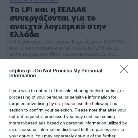
Το LPI και η ΕΕΛΛΑΚ
συνεργάζονται για το
ανοιχτό λογισμικό στην
Ελλάδα
Ο Οργανισμός Ανοιχτών Τεχνολογιών (ΕΕΛΛΑΚ)
και το Linux Professional Institute (LPI) είναι
στην ευχάριστη θέση να ανακοινώσουν ότι
υπέγραψαν Μνημόνιο Συνεργασίας (MoU) για
13.10.2025
να συνεργαστούν στην προετοιμασία
ictplus.gr -
Do Not Process My Personal
εκπαιδευόμενων στην Ελλάδα προκειμένου
Information
αυτοί να σταδιοδρομήσουν στο ανοιχτό
λογισμικό μέσω ολοκληρωμένων
προγραμμάτων σπουδών και πιστοποίησης σε
If you wish to opt-out of the sale, sharing to third parties, or
Linux και Ελεύθερο και Ανοιχτό Λογισμικό (ΕΛ/
processing of your personal or sensitive information for
ΛΑΚ). Στο πλαίσιο της συμφωνίας, […]
targeted advertising by us, please use the below opt-out
section to confirm your selection. Please note that after your
opt-out request is processed you may continue seeing
interest-based ads based on personal information utilized by
us or personal information disclosed to third parties prior to
your opt-out. You may separately opt-out of the further