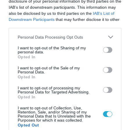
disclosure of your personal information by third parties on the
IAB’s list of downstream participants. This information may
also be disclosed by us to third parties on the
IAB’s List of
Downstream Participants
that may further disclose it to other
third parties.
Please note that this website/app uses one or more Google
Personal Data Processing Opt Outs
services and may gather and store information including but
not limited to your visit or usage behaviour. You may click to
I want to opt-out of the Sharing of my
personal data.
grant or deny consent to Google and its third-party tags to
Opted In
use your data for below specified purposes in below Google
consent section.
I want to opt-out of the Sale of my
Personal Data.
Opted In
I want to opt-out of processing my
Personal Data for Targeted Advertising.
Opted In
I want to opt-out of Collection, Use,
Retention, Sale, and/or Sharing of my
Personal Data that Is Unrelated with the
Purposes for which it was collected.
ΡΟΗ ΕΙΔΗΣΕΩΝ
Opted Out