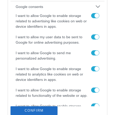
Το χρηματοδοτούμενο
Google consents
από την ΕΕ έργο “The
Gaming Police”
I want to allow Google to enable storage
ενισχύει την ασφάλεια
related to advertising like cookies on web or
31.07.2026
των παιδιών στο
device identifiers in apps.
διαδίκτυο
ΑΑΔΕ: Διευκρινίσεις
I want to allow my user data to be sent to
για τα πρόστιμα σε
Google for online advertising purposes.
παραβάσεις που
αφορούν τους ΦΗΜ
31.07.2026
I want to allow Google to send me
personalized advertising.
Σ. Καλαφάτης: «Η
Τεχνητή Νοημοσύνη
I want to allow Google to enable storage
δεν είναι απλώς μια
related to analytics like cookies on web or
νέα τεχνολογία, είναι
device identifiers in apps.
31.07.2026
μια νέα βιομηχανική
επανάσταση»
I want to allow Google to enable storage
Νέος οδηγός του ΕΚΤ
related to functionality of the website or app.
για τη χρηματοδότηση
των ελληνικών
I want to allow Google to enable storage
επιχειρήσεων στον
31.07.2026
CONFIRM
related to personalization.
χώρο της άμυνας