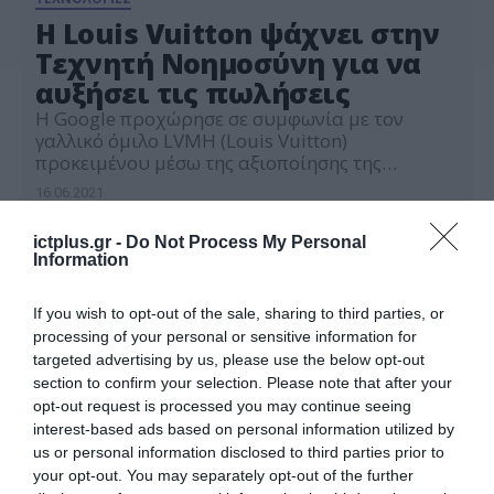
H Louis Vuitton ψάχνει στην
Τεχνητή Νοημοσύνη για να
αυξήσει τις πωλήσεις
Η Google προχώρησε σε συμφωνία με τον
γαλλικό όμιλο LVMH (Louis Vuitton)
προκειμένου μέσω της αξιοποίησης της
τεχνητής νοημοσύνης να προσφέρει μια
16.06.2021
εξατομικευμένη εμπειρία στους πλούσιους
πελάτες του οίκου πολυτελών ειδών που
ictplus.gr -
Do Not Process My Personal
πραγματοποιούν αγορές στο διαδίκτυο. Η
Information
μονάδα της Alphabet θα συνεργαστεί επίσης με
τα brands του LVMH, για να βελτιώσει την
πρόβλεψη της ζήτησης και τη διαχείριση
If you wish to opt-out of the sale, sharing to third parties, or
αποθεμάτων […]
processing of your personal or sensitive information for
targeted advertising by us, please use the below opt-out
section to confirm your selection. Please note that after your
opt-out request is processed you may continue seeing
interest-based ads based on personal information utilized by
us or personal information disclosed to third parties prior to
your opt-out. You may separately opt-out of the further