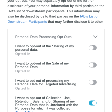
your opt-out. You may separately opt-out of the further
disclosure of your personal information by third parties on the
IAB’s list of downstream participants. This information may
also be disclosed by us to third parties on the
IAB’s List of
Downstream Participants
that may further disclose it to other
third parties.
Please note that this website/app uses one or more Google
Personal Data Processing Opt Outs
services and may gather and store information including but
not limited to your visit or usage behaviour. You may click to
I want to opt-out of the Sharing of my
personal data.
grant or deny consent to Google and its third-party tags to
Opted In
use your data for below specified purposes in below Google
consent section.
I want to opt-out of the Sale of my
Personal Data.
Opted In
I want to opt-out of processing my
Personal Data for Targeted Advertising.
Opted In
I want to opt-out of Collection, Use,
Retention, Sale, and/or Sharing of my
Personal Data that Is Unrelated with the
Purposes for which it was collected.