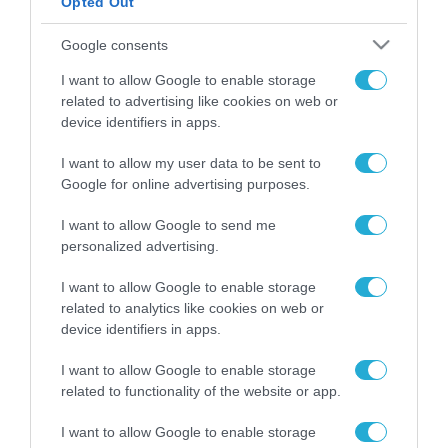
Opted Out
ΡΟΗ ΕΙΔΗΣΕΩΝ
Google consents
Το χρηματοδοτούμενο
I want to allow Google to enable storage
από την ΕΕ έργο “The
related to advertising like cookies on web or
Gaming Police”
device identifiers in apps.
ενισχύει την ασφάλεια
31.07.2026
των παιδιών στο
I want to allow my user data to be sent to
διαδίκτυο
Google for online advertising purposes.
ΑΑΔΕ: Διευκρινίσεις
για τα πρόστιμα σε
παραβάσεις που
I want to allow Google to send me
αφορούν τους ΦΗΜ
personalized advertising.
31.07.2026
I want to allow Google to enable storage
Σ. Καλαφάτης: «Η
related to analytics like cookies on web or
Τεχνητή Νοημοσύνη
device identifiers in apps.
δεν είναι απλώς μια
νέα τεχνολογία, είναι
31.07.2026
I want to allow Google to enable storage
μια νέα βιομηχανική
related to functionality of the website or app.
επανάσταση»
Νέος οδηγός του ΕΚΤ
I want to allow Google to enable storage
για τη χρηματοδότηση