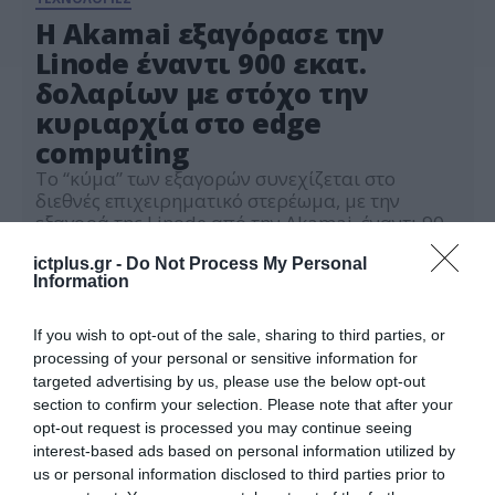
Η Akamai εξαγόρασε την
Linode έναντι 900 εκατ.
δολαρίων με στόχο την
κυριαρχία στο edge
computing
Το “κύμα” των εξαγορών συνεχίζεται στο
διεθνές επιχειρηματικό στερέωμα, με την
εξαγορά της Linode από την Akamai, έναντι 900
εκατ. δολαρίων. Η Linode θεωρείται μια από τις
21.02.2022
κύριες ανταγωνίστριες της Amazon στον τομέα
ictplus.gr -
Do Not Process My Personal
Information
του edge computing και με την εξαγορά της η
Akamai ευελπιστεί να μετατραπεί στον
κυρίαρχο της μετάβασης από το cloud στο
If you wish to opt-out of the sale, sharing to third parties, or
edge. […]
processing of your personal or sensitive information for
targeted advertising by us, please use the below opt-out
section to confirm your selection. Please note that after your
opt-out request is processed you may continue seeing
interest-based ads based on personal information utilized by
us or personal information disclosed to third parties prior to