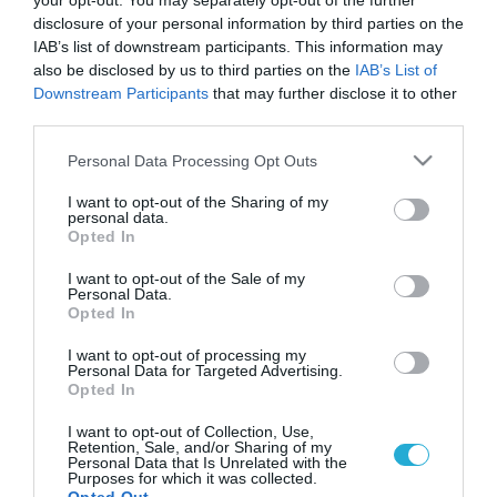
your opt-out. You may separately opt-out of the further
disclosure of your personal information by third parties on the
IAB’s list of downstream participants. This information may
also be disclosed by us to third parties on the
IAB’s List of
Downstream Participants
that may further disclose it to other
third parties.
Please note that this website/app uses one or more Google
Personal Data Processing Opt Outs
services and may gather and store information including but
not limited to your visit or usage behaviour. You may click to
I want to opt-out of the Sharing of my
personal data.
grant or deny consent to Google and its third-party tags to
Opted In
use your data for below specified purposes in below Google
consent section.
I want to opt-out of the Sale of my
Personal Data.
Opted In
I want to opt-out of processing my
Personal Data for Targeted Advertising.
Opted In
I want to opt-out of Collection, Use,
Retention, Sale, and/or Sharing of my
Personal Data that Is Unrelated with the
Purposes for which it was collected.