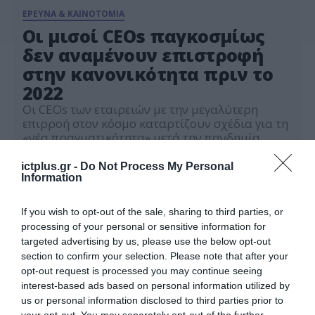
ΕΡΕΥΝΑ & ΚΑΙΝΟΤΟΜΙΑ
Oι μισοί CEOs παγκοσμίως
δεν αναμένουν επιστροφή
στην κανονικότητα πριν το
2022
Οι CEOs των εταιρειών με την μεγαλύτερη
επιρροή στον κόσμο καταρτίζουν σχέδια για τη
«νέα πραγματικότητα» μετά την πανδημία.
Σύμφωνα με την έρευνα 2021 CEO Outlook
29.03.2021
Pulse Survey της KPMG, περίπου τα μισά (45%)
ictplus.gr -
Do Not Process My Personal
από τα παγκόσμια στελέχη δεν αναμένουν την
Information
επιστροφή στην «κανονική» επιχειρηματική
δραστηριότητα παρά μόνο κάποια στιγμή το
If you wish to opt-out of the sale, sharing to third parties, or
2022, σε αντίθεση με […]
processing of your personal or sensitive information for
targeted advertising by us, please use the below opt-out
section to confirm your selection. Please note that after your
opt-out request is processed you may continue seeing
interest-based ads based on personal information utilized by
us or personal information disclosed to third parties prior to