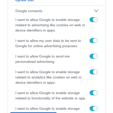
Opted Out
ΡΟΗ ΕΙΔΗΣΕΩΝ
Google consents
Το χρηματοδοτούμενο
I want to allow Google to enable storage
από την ΕΕ έργο “The
related to advertising like cookies on web or
Gaming Police”
device identifiers in apps.
ενισχύει την ασφάλεια
31.07.2026
των παιδιών στο
I want to allow my user data to be sent to
διαδίκτυο
ΑΑΔΕ: Διευκρινίσεις
Google for online advertising purposes.
για τα πρόστιμα σε
παραβάσεις που
I want to allow Google to send me
αφορούν τους ΦΗΜ
personalized advertising.
31.07.2026
I want to allow Google to enable storage
Σ. Καλαφάτης: «Η
related to analytics like cookies on web or
Τεχνητή Νοημοσύνη
device identifiers in apps.
δεν είναι απλώς μια
νέα τεχνολογία, είναι
31.07.2026
I want to allow Google to enable storage
μια νέα βιομηχανική
επανάσταση»
related to functionality of the website or app.
Νέος οδηγός του ΕΚΤ
για τη χρηματοδότηση
I want to allow Google to enable storage