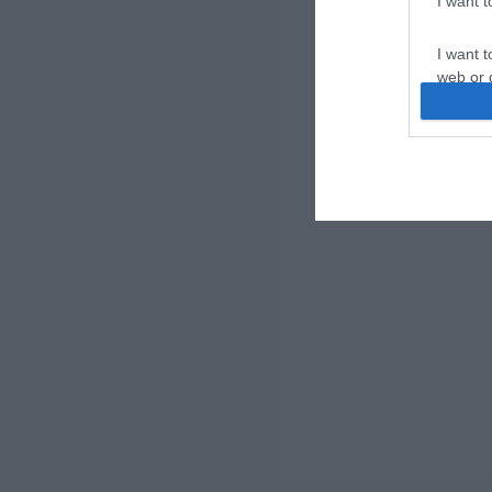
I want 
I want t
web or d
I want t
or app.
I want t
I want t
authenti