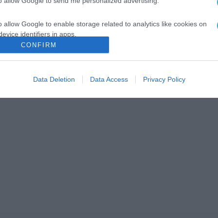
to allow Google to send me personalized advertising.
o allow Google to enable storage related to analytics like cookies on
evice identifiers in apps.
CONFIRM
o allow Google to enable storage related to functionality of the website
Data Deletion
Data Access
Privacy Policy
o allow Google to enable storage related to personalization.
o allow Google to enable storage related to security, including
cation functionality and fraud prevention, and other user protection.