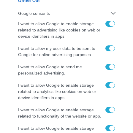
Opted Out
ΡΟΗ ΕΙΔΗΣΕΩΝ
Google consents
Το χρηματοδοτούμενο
I want to allow Google to enable storage
από την ΕΕ έργο “The
related to advertising like cookies on web or
Gaming Police”
device identifiers in apps.
ενισχύει την ασφάλεια
31.07.2026
των παιδιών στο
I want to allow my user data to be sent to
διαδίκτυο
Google for online advertising purposes.
ΑΑΔΕ: Διευκρινίσεις
για τα πρόστιμα σε
παραβάσεις που
I want to allow Google to send me
αφορούν τους ΦΗΜ
personalized advertising.
31.07.2026
I want to allow Google to enable storage
Σ. Καλαφάτης: «Η
related to analytics like cookies on web or
Τεχνητή Νοημοσύνη
device identifiers in apps.
δεν είναι απλώς μια
νέα τεχνολογία, είναι
31.07.2026
I want to allow Google to enable storage
μια νέα βιομηχανική
related to functionality of the website or app.
επανάσταση»
Νέος οδηγός του ΕΚΤ
I want to allow Google to enable storage
για τη χρηματοδότηση