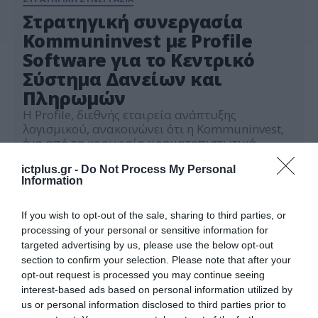
Στρατηγική συνεργασία
Kommuninvest με Profile
Software για το Κεντρικό
Σύστημα Δανείων και
Πληρωμών
Η Profile, διεθνής εταιρεία ανάπτυξης
λογισμικού, ανακοινώνει ότι η Kommuninvest,
ένα από τα κορυφαία χρηματοπιστωτικά
ιδρύματα στη Σουηδία, επέλεξε την
30.04.2025
πρωτοποριακή τραπεζική λύση Finuevo Core με
ictplus.gr -
Do Not Process My Personal
Information
στόχο τον εκσυγχρονισμό και την αναβάθμιση
των λειτουργιών της. Η Kommuninvest, με έδρα
το Örebro, διαθέτει αξιολόγηση πιστοληπτικής
If you wish to opt-out of the sale, sharing to third parties, or
ικανότητας ΑΑΑ και ανήκει σε 281 δήμους και
processing of your personal or sensitive information for
15 περιφέρειες της […]
targeted advertising by us, please use the below opt-out
section to confirm your selection. Please note that after your
opt-out request is processed you may continue seeing
interest-based ads based on personal information utilized by
us or personal information disclosed to third parties prior to