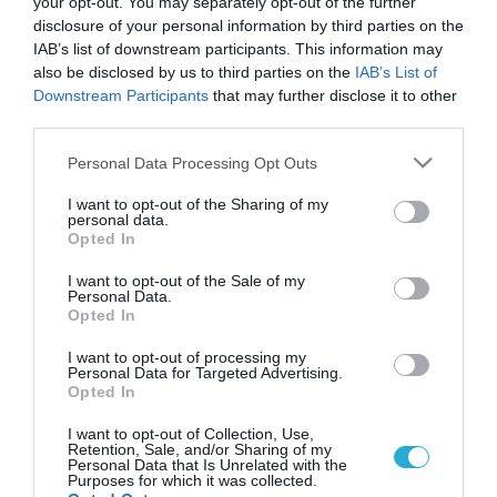
your opt-out. You may separately opt-out of the further
disclosure of your personal information by third parties on the
IAB’s list of downstream participants. This information may
also be disclosed by us to third parties on the
IAB’s List of
Downstream Participants
that may further disclose it to other
third parties.
Please note that this website/app uses one or more Google
Personal Data Processing Opt Outs
services and may gather and store information including but
not limited to your visit or usage behaviour. You may click to
I want to opt-out of the Sharing of my
personal data.
grant or deny consent to Google and its third-party tags to
Opted In
use your data for below specified purposes in below Google
consent section.
I want to opt-out of the Sale of my
Personal Data.
Opted In
I want to opt-out of processing my
Personal Data for Targeted Advertising.
Opted In
I want to opt-out of Collection, Use,
Retention, Sale, and/or Sharing of my
Personal Data that Is Unrelated with the
Purposes for which it was collected.