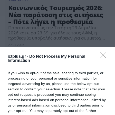
Κοινωνικός Τουρισμός 2026:
Νέα παράταση στις αιτήσεις
– Πότε λήγει η προθεσμία
Παρατείνεται έως την Τετάρτη 29 Απριλίου
2026 και ώρα 23:59, για όλους τους ΑΦΜ, η
προθεσμία υποβολής αιτήσεων για συμμετοχή
στο πρόγραμμα κοινωνικού τουρισμού
27.04.2026
εργαζομένων και ανέργων περιόδου 2026-2027
της Δημόσιας Υπηρεσίας Απασχόλησης (ΔΥΠΑ).
ictplus.gr -
Do Not Process My Personal
Υπενθυμίζεται ότι η προηγούμενη παράταση
Information
δόθηκε χθες, Κυριακή, για μέχρι αργά απόψε.
«Λόγω της μεγάλης συμμετοχής στη διαδικασία
υποβολής αιτήσεων για […]
If you wish to opt-out of the sale, sharing to third parties, or
processing of your personal or sensitive information for
targeted advertising by us, please use the below opt-out
section to confirm your selection. Please note that after your
opt-out request is processed you may continue seeing
interest-based ads based on personal information utilized by
us or personal information disclosed to third parties prior to
your opt-out. You may separately opt-out of the further