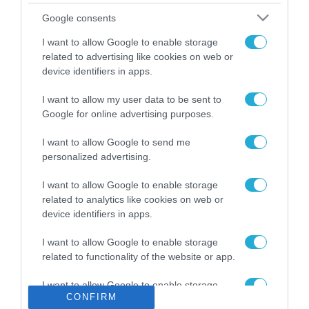
Το χρηματοδοτούμενο
Google consents
από την ΕΕ έργο “The
Gaming Police”
I want to allow Google to enable storage
ενισχύει την ασφάλεια
related to advertising like cookies on web or
31.07.2026
των παιδιών στο
device identifiers in apps.
διαδίκτυο
ΑΑΔΕ: Διευκρινίσεις
I want to allow my user data to be sent to
για τα πρόστιμα σε
Google for online advertising purposes.
παραβάσεις που
αφορούν τους ΦΗΜ
31.07.2026
I want to allow Google to send me
personalized advertising.
Σ. Καλαφάτης: «Η
Τεχνητή Νοημοσύνη
I want to allow Google to enable storage
δεν είναι απλώς μια
related to analytics like cookies on web or
νέα τεχνολογία, είναι
device identifiers in apps.
31.07.2026
μια νέα βιομηχανική
επανάσταση»
I want to allow Google to enable storage
Νέος οδηγός του ΕΚΤ
related to functionality of the website or app.
για τη χρηματοδότηση
των ελληνικών
I want to allow Google to enable storage
επιχειρήσεων στον
31.07.2026
CONFIRM
related to personalization.
χώρο της άμυνας