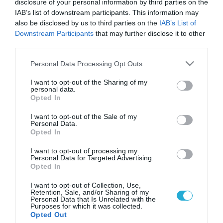
disclosure of your personal information by third parties on the
IAB’s list of downstream participants. This information may
also be disclosed by us to third parties on the
IAB’s List of
Downstream Participants
that may further disclose it to other
third parties.
Please note that this website/app uses one or more Google
Personal Data Processing Opt Outs
services and may gather and store information including but
not limited to your visit or usage behaviour. You may click to
I want to opt-out of the Sharing of my
personal data.
grant or deny consent to Google and its third-party tags to
Opted In
use your data for below specified purposes in below Google
consent section.
I want to opt-out of the Sale of my
Personal Data.
Opted In
I want to opt-out of processing my
Personal Data for Targeted Advertising.
Opted In
I want to opt-out of Collection, Use,
Retention, Sale, and/or Sharing of my
Personal Data that Is Unrelated with the
Purposes for which it was collected.
ΡΟΗ ΕΙΔΗΣΕΩΝ
Opted Out