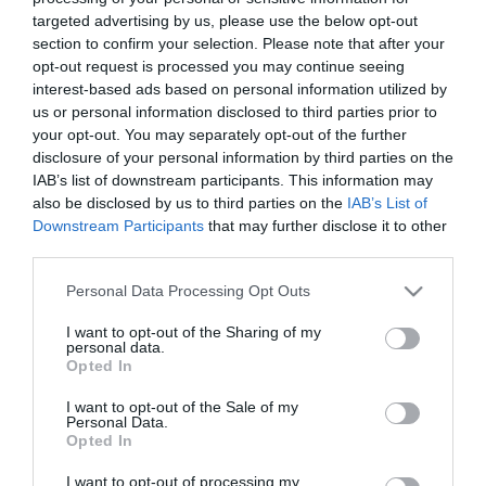
targeted advertising by us, please use the below opt-out
section to confirm your selection. Please note that after your
ΤΡΑΠΕΖΕΣ
opt-out request is processed you may continue seeing
Διαθέσιμη η πλατφόρμα «Know
interest-based ads based on personal information utilized by
us or personal information disclosed to third parties prior to
Your Business» (eGov-KYB)
your opt-out. You may separately opt-out of the further
disclosure of your personal information by third parties on the
13.03.2025
IAB’s list of downstream participants. This information may
also be disclosed by us to third parties on the
IAB’s List of
Downstream Participants
that may further disclose it to other
third parties.
Please note that this website/app uses one or more Google
Personal Data Processing Opt Outs
services and may gather and store information including but
not limited to your visit or usage behaviour. You may click to
I want to opt-out of the Sharing of my
personal data.
grant or deny consent to Google and its third-party tags to
Opted In
use your data for below specified purposes in below Google
consent section.
I want to opt-out of the Sale of my
Personal Data.
Opted In
I want to opt-out of processing my