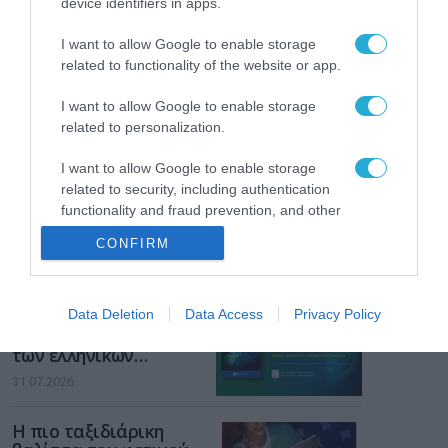
device identifiers in apps.
Gaming Police”
ενισχύει την ασφάλεια
31.07.2026
I want to allow Google to enable storage
των παιδιών στο
related to functionality of the website or app.
διαδίκτυο
ΑΑΔΕ: Διευκρινίσεις
για τα πρόστιμα σε
I want to allow Google to enable storage
παραβάσεις που
related to personalization.
αφορούν τους ΦΗΜ
31.07.2026
I want to allow Google to enable storage
related to security, including authentication
Σ. Καλαφάτης: «Η
functionality and fraud prevention, and other
Τεχνητή Νοημοσύνη
user protection.
δεν είναι απλώς μια
CONFIRM
νέα τεχνολογία, είναι
31.07.2026
μια νέα βιομηχανική
επανάσταση»
Νέος οδηγός του ΕΚΤ
Data Deletion
Data Access
Privacy Policy
για τη χρηματοδότηση
των ελληνικών
επιχειρήσεων στον
31.07.2026
χώρο της άμυνας
Η πιο ταξιδιάρικη