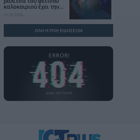
βαλίτσα του φετινού
καλοκαιριού έχει την
υπογραφή της Xiaomi
31.07.2026
ΟΛΗ Η ΡΟΗ ΕΙΔΗΣΕΩΝ