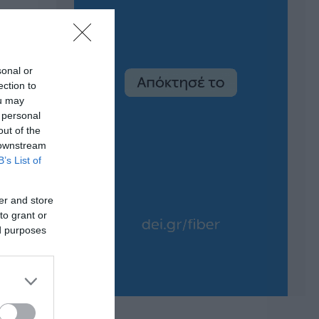
sonal or
ection to
ou may
 personal
out of the
 downstream
B’s List of
er and store
to grant or
ed purposes