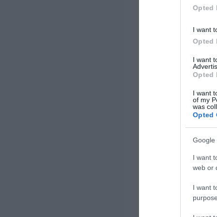
διμερών […]
Opted 
I want t
Opted 
I want 
Advertis
Opted 
I want t
of my P
was col
Opted 
Google 
I want t
web or d
I want t
purpose