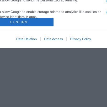
to allow Google to send me personalized advertising.
o allow Google to enable storage related to analytics like cookies on
evice identifiers in apps.
CONFIRM
o allow Google to enable storage related to functionality of the website
Data Deletion
Data Access
Privacy Policy
o allow Google to enable storage related to personalization.
o allow Google to enable storage related to security, including
cation functionality and fraud prevention, and other user protection.