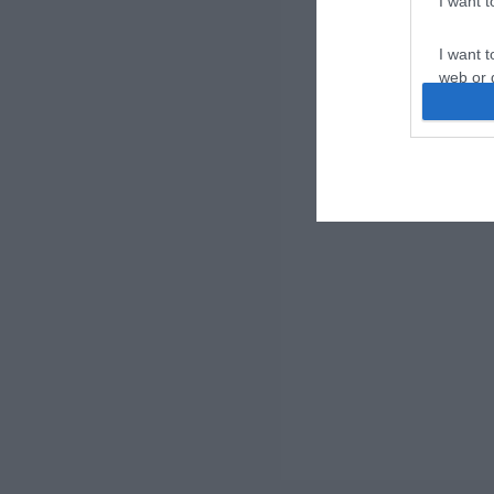
I want 
I want t
web or d
I want t
or app.
I want t
I want t
authenti