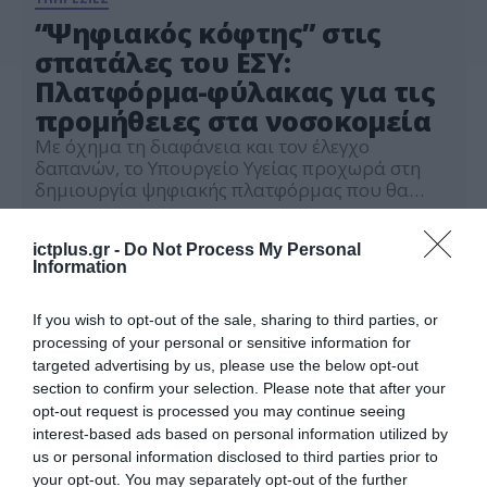
“Ψηφιακός κόφτης” στις
σπατάλες του ΕΣΥ:
Πλατφόρμα-φύλακας για τις
προμήθειες στα νοσοκομεία
Με όχημα τη διαφάνεια και τον έλεγχο
δαπανών, το Υπουργείο Υγείας προχωρά στη
δημιουργία ψηφιακής πλατφόρμας που θα
ελέγχει κεντρικά τις προμήθειες υλικών στα
17.07.2025
δημόσια νοσοκομεία. Η νέα εφαρμογή
ictplus.gr -
Do Not Process My Personal
αναμένεται να ριζώσει σταδιακά σε όλο το ΕΣΥ
Information
έως το τέλος του 2025, βάζοντας φρένο στις
ανεξέλεγκτες αγορές και τις τιμές-ρεκόρ σε
αναλώσιμα και χειρουργικά υλικά. […]
If you wish to opt-out of the sale, sharing to third parties, or
processing of your personal or sensitive information for
targeted advertising by us, please use the below opt-out
section to confirm your selection. Please note that after your
opt-out request is processed you may continue seeing
interest-based ads based on personal information utilized by
us or personal information disclosed to third parties prior to
your opt-out. You may separately opt-out of the further