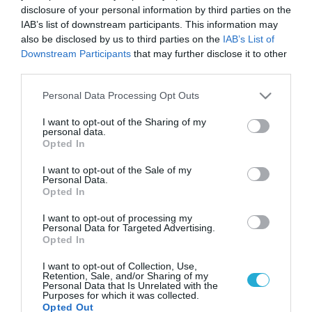
disclosure of your personal information by third parties on the
IAB’s list of downstream participants. This information may
also be disclosed by us to third parties on the
IAB’s List of
Downstream Participants
that may further disclose it to other
third parties.
Please note that this website/app uses one or more Google
Personal Data Processing Opt Outs
services and may gather and store information including but
not limited to your visit or usage behaviour. You may click to
I want to opt-out of the Sharing of my
personal data.
grant or deny consent to Google and its third-party tags to
Opted In
use your data for below specified purposes in below Google
consent section.
I want to opt-out of the Sale of my
Personal Data.
Opted In
I want to opt-out of processing my
Personal Data for Targeted Advertising.
Opted In
I want to opt-out of Collection, Use,
Retention, Sale, and/or Sharing of my
Personal Data that Is Unrelated with the
Purposes for which it was collected.
Opted Out