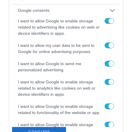
ΡΟΗ ΕΙΔΗΣΕΩΝ
Google consents
Το χρηματοδοτούμενο
από την ΕΕ έργο “The
I want to allow Google to enable storage
Gaming Police”
related to advertising like cookies on web or
ενισχύει την ασφάλεια
device identifiers in apps.
31.07.2026
των παιδιών στο
διαδίκτυο
I want to allow my user data to be sent to
ΑΑΔΕ: Διευκρινίσεις
Google for online advertising purposes.
για τα πρόστιμα σε
παραβάσεις που
I want to allow Google to send me
αφορούν τους ΦΗΜ
31.07.2026
personalized advertising.
Σ. Καλαφάτης: «Η
I want to allow Google to enable storage
Τεχνητή Νοημοσύνη
related to analytics like cookies on web or
δεν είναι απλώς μια
device identifiers in apps.
νέα τεχνολογία, είναι
31.07.2026
μια νέα βιομηχανική
I want to allow Google to enable storage
επανάσταση»
related to functionality of the website or app.
Νέος οδηγός του ΕΚΤ
για τη χρηματοδότηση
I want to allow Google to enable storage
των ελληνικών
related to personalization.