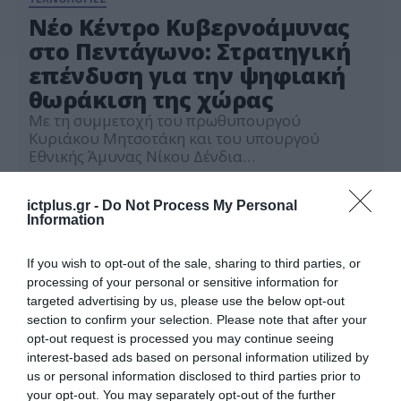
Νέο Κέντρο Κυβερνοάμυνας
στο Πεντάγωνο: Στρατηγική
επένδυση για την ψηφιακή
θωράκιση της χώρας
Με τη συμμετοχή του πρωθυπουργού
Κυριάκου Μητσοτάκη και του υπουργού
Εθνικής Άμυνας Νίκου Δένδια
πραγματοποιούνται σήμερα τα εγκαίνια του
22.06.2026
νέου Κέντρου Κυβερνοάμυνας στο Πεντάγωνο,
ictplus.gr -
Do Not Process My Personal
ενός έργου που θεωρείται κομβικής σημασίας
Information
για τον ψηφιακό μετασχηματισμό και την
επιχειρησιακή αναβάθμιση των Ενόπλων
Δυνάμεων. Η νέα εγκατάσταση, που στεγάζεται
If you wish to opt-out of the sale, sharing to third parties, or
στις εγκαταστάσεις της Διεύθυνσης
processing of your personal or sensitive information for
Πληροφορικής και Κυβερνοχώρου του ΓΕΕΘΑ,
targeted advertising by us, please use the below opt-out
[…]
section to confirm your selection. Please note that after your
opt-out request is processed you may continue seeing
interest-based ads based on personal information utilized by
us or personal information disclosed to third parties prior to
your opt-out. You may separately opt-out of the further