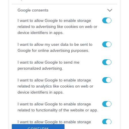
ΡΟΗ ΕΙΔΗΣΕΩΝ
Google consents
Το χρηματοδοτούμενο
από την ΕΕ έργο “The
I want to allow Google to enable storage
Gaming Police”
related to advertising like cookies on web or
ενισχύει την ασφάλεια
device identifiers in apps.
31.07.2026
των παιδιών στο
διαδίκτυο
I want to allow my user data to be sent to
ΑΑΔΕ: Διευκρινίσεις
Google for online advertising purposes.
για τα πρόστιμα σε
παραβάσεις που
I want to allow Google to send me
αφορούν τους ΦΗΜ
31.07.2026
personalized advertising.
Σ. Καλαφάτης: «Η
I want to allow Google to enable storage
Τεχνητή Νοημοσύνη
related to analytics like cookies on web or
δεν είναι απλώς μια
device identifiers in apps.
νέα τεχνολογία, είναι
31.07.2026
μια νέα βιομηχανική
I want to allow Google to enable storage
επανάσταση»
related to functionality of the website or app.
Νέος οδηγός του ΕΚΤ
για τη χρηματοδότηση
I want to allow Google to enable storage
των ελληνικών
related to personalization.