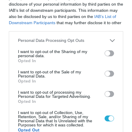
disclosure of your personal information by third parties on the
IAB’s list of downstream participants. This information may
also be disclosed by us to third parties on the
IAB’s List of
Downstream Participants
that may further disclose it to other
third parties.
Please note that this website/app uses one or more Google
Personal Data Processing Opt Outs
services and may gather and store information including but
not limited to your visit or usage behaviour. You may click to
I want to opt-out of the Sharing of my
personal data.
grant or deny consent to Google and its third-party tags to
Opted In
use your data for below specified purposes in below Google
consent section.
I want to opt-out of the Sale of my
Personal Data.
Opted In
I want to opt-out of processing my
Personal Data for Targeted Advertising.
Opted In
I want to opt-out of Collection, Use,
Retention, Sale, and/or Sharing of my
Personal Data that Is Unrelated with the
Purposes for which it was collected.
Opted Out