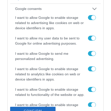
ΡΟΗ ΕΙΔΗΣΕΩΝ
Google consents
Το χρηματοδοτούμενο
από την ΕΕ έργο “The
I want to allow Google to enable storage
Gaming Police”
related to advertising like cookies on web or
ενισχύει την ασφάλεια
device identifiers in apps.
31.07.2026
των παιδιών στο
διαδίκτυο
I want to allow my user data to be sent to
ΑΑΔΕ: Διευκρινίσεις
Google for online advertising purposes.
για τα πρόστιμα σε
παραβάσεις που
I want to allow Google to send me
αφορούν τους ΦΗΜ
31.07.2026
personalized advertising.
Σ. Καλαφάτης: «Η
I want to allow Google to enable storage
Τεχνητή Νοημοσύνη
related to analytics like cookies on web or
δεν είναι απλώς μια
device identifiers in apps.
νέα τεχνολογία, είναι
31.07.2026
μια νέα βιομηχανική
I want to allow Google to enable storage
επανάσταση»
related to functionality of the website or app.
Νέος οδηγός του ΕΚΤ
για τη χρηματοδότηση
I want to allow Google to enable storage
των ελληνικών
related to personalization.