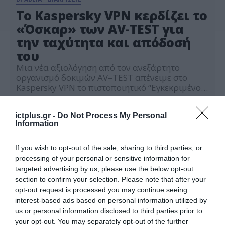
Το Kaspersky VPN κερδίζει το
«Όσκαρ» των AV-TEST για
την ταχύτητα και απόδοσή
του
Μια νέα αξιολόγηση από τον ανεξάρτητο
οργανισμό δοκιμών AV–TEST απένειμε στo
Kaspersky VPN το πιστοποιητικό “Εγκεκριμένο
(Approved)”, επιβεβαιώνοντας την
22.04.2024
αποτελεσματικότητά του ως κορυφαίου
ictplus.gr -
Do Not Process My Personal
παρόχου γρήγορης και ασφαλούς
Information
συνδεσιμότητας σε πολλαπλές συσκευές και
πλατφόρμες. Το Kaspersky VPN έχει επιτύχει
αξιοσημείωτη βελτίωση, ξεπερνώντας τις
If you wish to opt-out of the sale, sharing to third parties, or
παραμέτρους απόδοσης που το ίδιο είχε
processing of your personal or sensitive information for
επιτύχει το 2022. Τα αποτελέσματα των
targeted advertising by us, please use the below opt-out
δοκιμών […]
section to confirm your selection. Please note that after your
opt-out request is processed you may continue seeing
interest-based ads based on personal information utilized by
us or personal information disclosed to third parties prior to
your opt-out. You may separately opt-out of the further