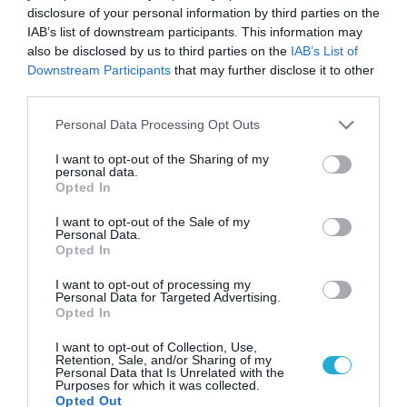
disclosure of your personal information by third parties on the
IAB’s list of downstream participants. This information may
also be disclosed by us to third parties on the
IAB’s List of
Downstream Participants
that may further disclose it to other
third parties.
Please note that this website/app uses one or more Google
Personal Data Processing Opt Outs
services and may gather and store information including but
not limited to your visit or usage behaviour. You may click to
I want to opt-out of the Sharing of my
personal data.
grant or deny consent to Google and its third-party tags to
Opted In
use your data for below specified purposes in below Google
consent section.
I want to opt-out of the Sale of my
Personal Data.
Opted In
I want to opt-out of processing my
Personal Data for Targeted Advertising.
Opted In
I want to opt-out of Collection, Use,
Retention, Sale, and/or Sharing of my
Personal Data that Is Unrelated with the
Purposes for which it was collected.
Opted Out