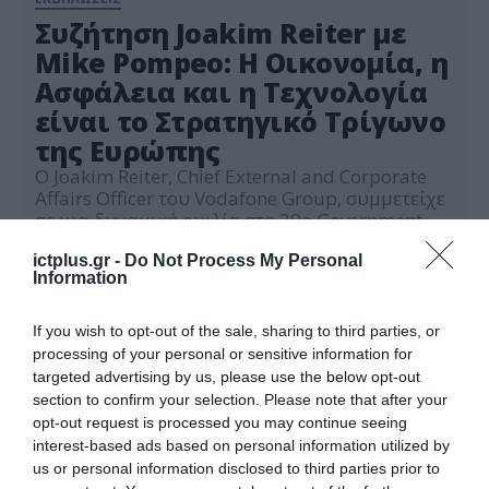
Συζήτηση Joakim Reiter με
Mike Pompeo: H Οικονομία, η
Ασφάλεια και η Τεχνολογία
είναι το Στρατηγικό Τρίγωνο
της Ευρώπης
Ο Joakim Reiter, Chief External and Corporate
Affairs Officer του Vodafone Group, συμμετείχε
σε μια δυναμική ομιλία στο 29ο Government
Roundtable του Economist στην Αθήνα,
02.07.2025
υπογραμμίζοντας τη ζωτική σημασία της
ictplus.gr -
Do Not Process My Personal
Information
ανθεκτικότητας, της οικονομικής στρατηγικής
και της διατλαντικής συνεργασίας στο σημερινό
σύνθετο γεωπολιτικό περιβάλλον.
If you wish to opt-out of the sale, sharing to third parties, or
Συνομιλώντας με τον πρώην Υπουργό
processing of your personal or sensitive information for
Εξωτερικών των ΗΠΑ Mike Pompeo σε ενότητα
targeted advertising by us, please use the below opt-out
[…]
section to confirm your selection. Please note that after your
opt-out request is processed you may continue seeing
interest-based ads based on personal information utilized by
us or personal information disclosed to third parties prior to