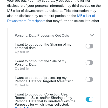
your opt-out. You may separately opt-out of the further
disclosure of your personal information by third parties on the
IAB’s list of downstream participants. This information may
also be disclosed by us to third parties on the
IAB’s List of
Downstream Participants
that may further disclose it to other
third parties.
Please note that this website/app uses one or more Google
Personal Data Processing Opt Outs
services and may gather and store information including but
not limited to your visit or usage behaviour. You may click to
I want to opt-out of the Sharing of my
personal data.
grant or deny consent to Google and its third-party tags to
Opted In
use your data for below specified purposes in below Google
consent section.
I want to opt-out of the Sale of my
Personal Data.
Opted In
I want to opt-out of processing my
Personal Data for Targeted Advertising.
Opted In
I want to opt-out of Collection, Use,
Retention, Sale, and/or Sharing of my
Personal Data that Is Unrelated with the
Purposes for which it was collected.