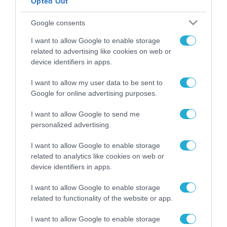
Opted Out
ΡΟΗ ΕΙΔΗΣΕΩΝ
Google consents
Το χρηματοδοτούμενο
I want to allow Google to enable storage
από την ΕΕ έργο “The
related to advertising like cookies on web or
Gaming Police”
device identifiers in apps.
ενισχύει την ασφάλεια
31.07.2026
των παιδιών στο
I want to allow my user data to be sent to
διαδίκτυο
Google for online advertising purposes.
ΑΑΔΕ: Διευκρινίσεις
για τα πρόστιμα σε
παραβάσεις που
I want to allow Google to send me
αφορούν τους ΦΗΜ
personalized advertising.
31.07.2026
I want to allow Google to enable storage
Σ. Καλαφάτης: «Η
related to analytics like cookies on web or
Τεχνητή Νοημοσύνη
device identifiers in apps.
δεν είναι απλώς μια
νέα τεχνολογία, είναι
31.07.2026
I want to allow Google to enable storage
μια νέα βιομηχανική
related to functionality of the website or app.
επανάσταση»
Νέος οδηγός του ΕΚΤ
I want to allow Google to enable storage
για τη χρηματοδότηση