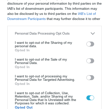
disclosure of your personal information by third parties on the
IAB’s list of downstream participants. This information may
also be disclosed by us to third parties on the
IAB’s List of
Downstream Participants
that may further disclose it to other
third parties.
Please note that this website/app uses one or more Google
Personal Data Processing Opt Outs
services and may gather and store information including but
not limited to your visit or usage behaviour. You may click to
I want to opt-out of the Sharing of my
personal data.
grant or deny consent to Google and its third-party tags to
Opted In
use your data for below specified purposes in below Google
consent section.
I want to opt-out of the Sale of my
Personal Data.
Opted In
I want to opt-out of processing my
Personal Data for Targeted Advertising.
Opted In
I want to opt-out of Collection, Use,
Retention, Sale, and/or Sharing of my
Personal Data that Is Unrelated with the
Purposes for which it was collected.
Opted Out