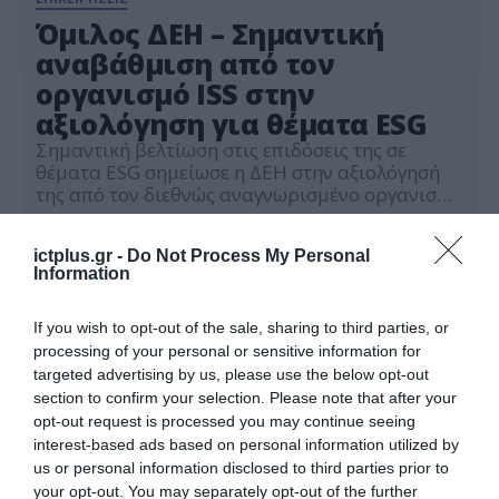
Όμιλος ΔΕΗ – Σημαντική
αναβάθμιση από τον
οργανισμό ISS στην
αξιολόγηση για θέματα ESG
Σημαντική βελτίωση στις επιδόσεις της σε
θέματα ESG σημείωσε η ΔΕΗ στην αξιολόγησή
της από τον διεθνώς αναγνωρισμένο οργανισμό
ISS. Το συνολικό performance score της ΔΕΗ
02.06.2025
αυξήθηκε σε 47,04 από 41,29 το 2024,
ictplus.gr -
Do Not Process My Personal
οδηγώντας σε αναβάθμιση της αξιολόγησης σε
Information
«C+» από «C», ενισχύοντας τη θέση της ΔΕΗ
στον διεθνή δείκτη ISS ESG. Η αναβάθμιση στην
[…]
If you wish to opt-out of the sale, sharing to third parties, or
processing of your personal or sensitive information for
targeted advertising by us, please use the below opt-out
section to confirm your selection. Please note that after your
opt-out request is processed you may continue seeing
interest-based ads based on personal information utilized by
us or personal information disclosed to third parties prior to
your opt-out. You may separately opt-out of the further