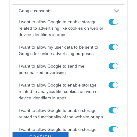
ΡΟΗ ΕΙΔΗΣΕΩΝ
Google consents
Το χρηματοδοτούμενο
από την ΕΕ έργο “The
I want to allow Google to enable storage
Gaming Police”
related to advertising like cookies on web or
ενισχύει την ασφάλεια
device identifiers in apps.
31.07.2026
των παιδιών στο
διαδίκτυο
I want to allow my user data to be sent to
ΑΑΔΕ: Διευκρινίσεις
Google for online advertising purposes.
για τα πρόστιμα σε
παραβάσεις που
I want to allow Google to send me
αφορούν τους ΦΗΜ
31.07.2026
personalized advertising.
Σ. Καλαφάτης: «Η
I want to allow Google to enable storage
Τεχνητή Νοημοσύνη
related to analytics like cookies on web or
δεν είναι απλώς μια
device identifiers in apps.
νέα τεχνολογία, είναι
31.07.2026
μια νέα βιομηχανική
I want to allow Google to enable storage
επανάσταση»
related to functionality of the website or app.
Νέος οδηγός του ΕΚΤ
για τη χρηματοδότηση
I want to allow Google to enable storage
των ελληνικών
related to personalization.