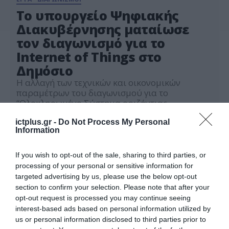
Το υπουργείο Ψηφιακής
Διακυβέρνησης ματαίωσε
τον διαγωνισμό για το
Internet of Things στο
Δημόσιο
Η αλλαγή των τεχνικών και οικονομικών
παραμέτρων του διαγωνισμού για το
“Ολοκληρωμένο Σύστημα οριζόντιας
πλατφόρμας Internet of Things iot.gov.gr”
21.09.2022
οδήγησαν το υπουργείο Ψηφιακής
ictplus.gr -
Do Not Process My Personal
Information
Διακυβέρνησης στην ματαίωση του σχετικού
διαγωνισμού. Ο διαγωνισμός, που είχε
προκηρυχθεί τον Μάιο του τρέχοντος έτους,
If you wish to opt-out of the sale, sharing to third parties, or
αφορούσε στην “δημιουργία ενιαίας
processing of your personal or sensitive information for
πλατφόρμας που θα αποτελέσει την υποδομή
targeted advertising by us, please use the below opt-out
που θα μπορούν να χρησιμοποιούν οι […]
section to confirm your selection. Please note that after your
opt-out request is processed you may continue seeing
interest-based ads based on personal information utilized by
us or personal information disclosed to third parties prior to