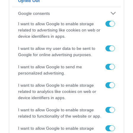
Opted Out
ΡΟΗ ΕΙΔΗΣΕΩΝ
Google consents
Το χρηματοδοτούμενο
I want to allow Google to enable storage
από την ΕΕ έργο “The
related to advertising like cookies on web or
Gaming Police”
device identifiers in apps.
ενισχύει την ασφάλεια
31.07.2026
των παιδιών στο
I want to allow my user data to be sent to
διαδίκτυο
Google for online advertising purposes.
ΑΑΔΕ: Διευκρινίσεις
για τα πρόστιμα σε
παραβάσεις που
I want to allow Google to send me
αφορούν τους ΦΗΜ
personalized advertising.
31.07.2026
I want to allow Google to enable storage
Σ. Καλαφάτης: «Η
related to analytics like cookies on web or
Τεχνητή Νοημοσύνη
device identifiers in apps.
δεν είναι απλώς μια
νέα τεχνολογία, είναι
31.07.2026
I want to allow Google to enable storage
μια νέα βιομηχανική
related to functionality of the website or app.
επανάσταση»
Νέος οδηγός του ΕΚΤ
I want to allow Google to enable storage
για τη χρηματοδότηση