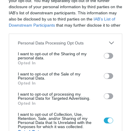
your opt-out. You may separately opt-out of the further
disclosure of your personal information by third parties on the
IAB’s list of downstream participants. This information may
also be disclosed by us to third parties on the
IAB’s List of
Downstream Participants
that may further disclose it to other
third parties.
Please note that this website/app uses one or more Google
Personal Data Processing Opt Outs
services and may gather and store information including but
not limited to your visit or usage behaviour. You may click to
I want to opt-out of the Sharing of my
personal data.
grant or deny consent to Google and its third-party tags to
Opted In
use your data for below specified purposes in below Google
consent section.
I want to opt-out of the Sale of my
Personal Data.
Opted In
I want to opt-out of processing my
Personal Data for Targeted Advertising.
Opted In
I want to opt-out of Collection, Use,
Retention, Sale, and/or Sharing of my
Personal Data that Is Unrelated with the
Purposes for which it was collected.