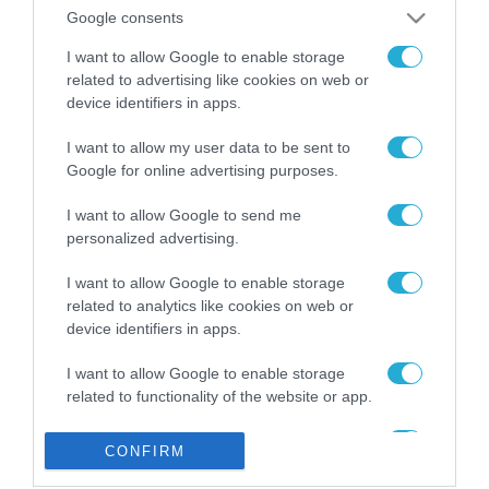
από την ΕΕ έργο “The
Google consents
Gaming Police”
ενισχύει την ασφάλεια
I want to allow Google to enable storage
31.07.2026
των παιδιών στο
related to advertising like cookies on web or
διαδίκτυο
device identifiers in apps.
ΑΑΔΕ: Διευκρινίσεις
για τα πρόστιμα σε
I want to allow my user data to be sent to
παραβάσεις που
Google for online advertising purposes.
αφορούν τους ΦΗΜ
31.07.2026
I want to allow Google to send me
personalized advertising.
Σ. Καλαφάτης: «Η
Τεχνητή Νοημοσύνη
δεν είναι απλώς μια
I want to allow Google to enable storage
νέα τεχνολογία, είναι
related to analytics like cookies on web or
31.07.2026
μια νέα βιομηχανική
device identifiers in apps.
επανάσταση»
Νέος οδηγός του ΕΚΤ
I want to allow Google to enable storage
για τη χρηματοδότηση
related to functionality of the website or app.
των ελληνικών
επιχειρήσεων στον
31.07.2026
I want to allow Google to enable storage
χώρο της άμυνας
CONFIRM
related to personalization.