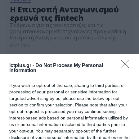
Η Επιτροπή Ανταγωνισμού
ερευνά τις fintech
Σε έρευνα για τις νεο-τράπεζες και τις
χρηματοοικονομικές τεχνολογίες προχωράει η
Επιτροπή Ανταγωνισμού, η οποία μέσω της
πλατφόρμας της προχώρησε σε αποστολή
02.03.2021
ερωτηματολογίων προς τις εταιρείες που
δραστηριοποιούνται στη χώρα μας. Το
ερωτηματολόγιο απευθύνεται σε τράπεζες,
ictplus.gr -
Do Not Process My Personal
startups που ασχολούνται με
Information
χρηματοοικονομικές υπηρεσίες και fintechs, οι
οποίες δραστηριοποιούνται σε: Υπηρεσίες
If you wish to opt-out of the sale, sharing to third parties, or
τραπεζικής Υπηρεσίες πληρωμών,
processing of your personal or sensitive information for
δανειοδότησης, μικροπιστώσεις, P2P […]
targeted advertising by us, please use the below opt-out
section to confirm your selection. Please note that after your
opt-out request is processed you may continue seeing
interest-based ads based on personal information utilized by
us or personal information disclosed to third parties prior to
your opt-out. You may separately opt-out of the further
disclosure of your personal information by third parties on the