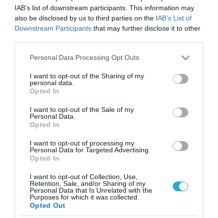
IAB’s list of downstream participants. This information may
also be disclosed by us to third parties on the
IAB’s List of
Downstream Participants
that may further disclose it to other
third parties.
Please note that this website/app uses one or more Google
Personal Data Processing Opt Outs
services and may gather and store information including but
not limited to your visit or usage behaviour. You may click to
I want to opt-out of the Sharing of my
personal data.
grant or deny consent to Google and its third-party tags to
Opted In
use your data for below specified purposes in below Google
consent section.
I want to opt-out of the Sale of my
Personal Data.
Opted In
I want to opt-out of processing my
Personal Data for Targeted Advertising.
Opted In
I want to opt-out of Collection, Use,
Retention, Sale, and/or Sharing of my
Personal Data that Is Unrelated with the
ΡΟΗ ΕΙΔΗΣΕΩΝ
Purposes for which it was collected.
Opted Out
Το χρηματοδοτούμενο