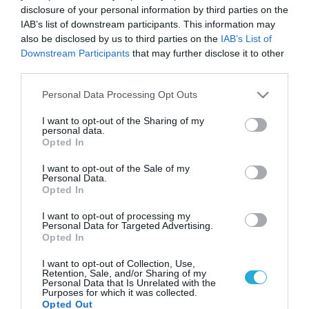
disclosure of your personal information by third parties on the
IAB’s list of downstream participants. This information may
also be disclosed by us to third parties on the
IAB’s List of
Downstream Participants
that may further disclose it to other
third parties.
Please note that this website/app uses one or more Google
Personal Data Processing Opt Outs
services and may gather and store information including but
not limited to your visit or usage behaviour. You may click to
I want to opt-out of the Sharing of my
personal data.
grant or deny consent to Google and its third-party tags to
Opted In
use your data for below specified purposes in below Google
consent section.
I want to opt-out of the Sale of my
Personal Data.
Opted In
I want to opt-out of processing my
Personal Data for Targeted Advertising.
Opted In
I want to opt-out of Collection, Use,
Retention, Sale, and/or Sharing of my
Personal Data that Is Unrelated with the
Purposes for which it was collected.
Opted Out