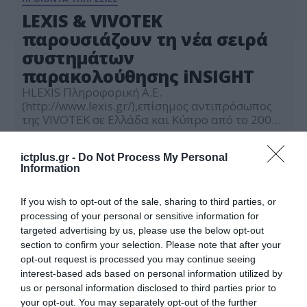
LEXIS & VIVOTEK
παρουσιάζουν τη νέα σειρά
συστημάτων
παρακολούθησης iNSIGHT
HLEXIS Πληροφορική Α.Ε.
(http://www.lexis.gr/),επίσημος αντιπρόσωπος
της VIVOTEK σε Ελλάδα και Κύπρο από το 2004,
παρουσιάζει τη νέα σειρά συστημάτων
24.11.2020
παρακολούθησης iNSIGHT, κατάλληλα
ictplus.gr -
Do Not Process My Personal
σχεδιασμένη για πολλαπλές ανάγκες ασφαλείας
Information
διαφορετικών εφαρμογών. Η νέα σειρά
προϊόντων iNSIGHT διαθέτει προδιαγραφές
σύμφωνες με το μη-κερδοσκοπικό οργανισμό
If you wish to opt-out of the sale, sharing to third parties, or
στον τομέα της βιντεοεπιτήρησης, OSSA (Open
processing of your personal or sensitive information for
Security & Safety Alliance), ο οποίος μέσα από
targeted advertising by us, please use the below opt-out
[…]
section to confirm your selection. Please note that after your
opt-out request is processed you may continue seeing
interest-based ads based on personal information utilized by
us or personal information disclosed to third parties prior to
your opt-out. You may separately opt-out of the further