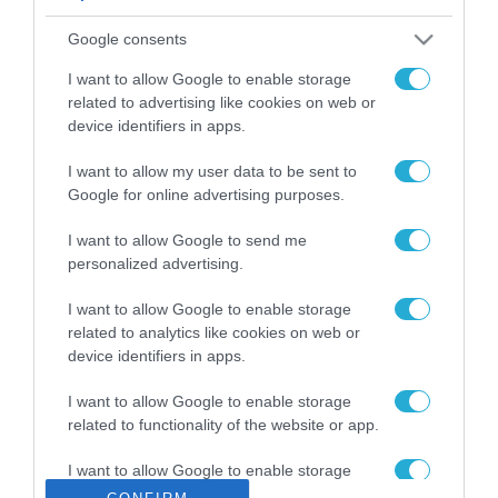
ΡΟΗ ΕΙΔΗΣΕΩΝ
Google consents
Το χρηματοδοτούμενο
από την ΕΕ έργο “The
I want to allow Google to enable storage
Gaming Police”
related to advertising like cookies on web or
ενισχύει την ασφάλεια
device identifiers in apps.
31.07.2026
των παιδιών στο
διαδίκτυο
I want to allow my user data to be sent to
ΑΑΔΕ: Διευκρινίσεις
Google for online advertising purposes.
για τα πρόστιμα σε
παραβάσεις που
I want to allow Google to send me
αφορούν τους ΦΗΜ
31.07.2026
personalized advertising.
Σ. Καλαφάτης: «Η
I want to allow Google to enable storage
Τεχνητή Νοημοσύνη
related to analytics like cookies on web or
δεν είναι απλώς μια
device identifiers in apps.
νέα τεχνολογία, είναι
31.07.2026
μια νέα βιομηχανική
I want to allow Google to enable storage
επανάσταση»
related to functionality of the website or app.
Νέος οδηγός του ΕΚΤ
για τη χρηματοδότηση
I want to allow Google to enable storage
των ελληνικών
related to personalization.