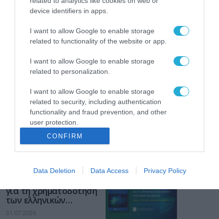
related to analytics like cookies on web or
device identifiers in apps.
Το χρηματοδοτούμενο
από την ΕΕ έργο “The
I want to allow Google to enable storage
Gaming Police”
ενισχύει την ασφάλεια
related to functionality of the website or app.
31.07.2026
των παιδιών στο
διαδίκτυο
I want to allow Google to enable storage
ΑΑΔΕ: Διευκρινίσεις
related to personalization.
για τα πρόστιμα σε
παραβάσεις που
I want to allow Google to enable storage
αφορούν τους ΦΗΜ
related to security, including authentication
31.07.2026
functionality and fraud prevention, and other
user protection.
Σ. Καλαφάτης: «Η
Τεχνητή Νοημοσύνη
CONFIRM
δεν είναι απλώς μια
νέα τεχνολογία, είναι
31.07.2026
μια νέα βιομηχανική
επανάσταση»
Data Deletion
Data Access
Privacy Policy
Νέος οδηγός του ΕΚΤ
για τη χρηματοδότηση
των ελληνικών
επιχειρήσεων στον
31.07.2026
χώρο της άμυνας