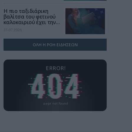
Η πιο ταξιδιάρικη
βαλίτσα του φετινού
καλοκαιριού έχει την
υπογραφή της Xiaomi
31.07.2026
ΟΛΗ Η ΡΟΗ ΕΙΔΗΣΕΩΝ