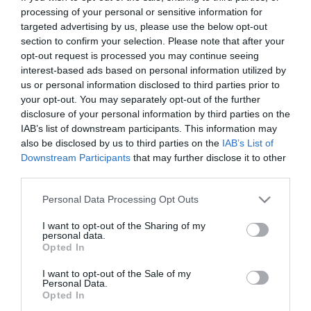
processing of your personal or sensitive information for
targeted advertising by us, please use the below opt-out
section to confirm your selection. Please note that after your
opt-out request is processed you may continue seeing
ΕΚΠΑΙΔΕΥΣΗ - ΚΑΤΑΡΤΙΣΗ
interest-based ads based on personal information utilized by
Ημέρες Καριέρας του kariera.gr
us or personal information disclosed to third parties prior to
ξανα-έρχονται στη Θεσσαλονίκη
your opt-out. You may separately opt-out of the further
24 & 25 Μαΐου
disclosure of your personal information by third parties on the
IAB’s list of downstream participants. This information may
20.05.2024
also be disclosed by us to third parties on the
IAB’s List of
Downstream Participants
that may further disclose it to other
third parties.
Please note that this website/app uses one or more Google
Personal Data Processing Opt Outs
services and may gather and store information including but
not limited to your visit or usage behaviour. You may click to
I want to opt-out of the Sharing of my
personal data.
grant or deny consent to Google and its third-party tags to
Opted In
use your data for below specified purposes in below Google
consent section.
I want to opt-out of the Sale of my
Personal Data.
Opted In