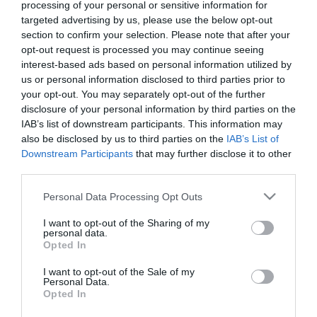
processing of your personal or sensitive information for
targeted advertising by us, please use the below opt-out
section to confirm your selection. Please note that after your
ΟΙΚΟΝΟΜΙΑ
opt-out request is processed you may continue seeing
IHS Markit: Η ανάπτυξη
interest-based ads based on personal information utilized by
επιστρέφει ραγδαία στην
us or personal information disclosed to third parties prior to
your opt-out. You may separately opt-out of the further
μεταποίηση, ακολουθούν οι
disclosure of your personal information by third parties on the
υπηρεσίες
IAB’s list of downstream participants. This information may
23.04.2021
also be disclosed by us to third parties on the
IAB’s List of
Downstream Participants
that may further disclose it to other
third parties.
Please note that this website/app uses one or more Google
Personal Data Processing Opt Outs
services and may gather and store information including but
not limited to your visit or usage behaviour. You may click to
I want to opt-out of the Sharing of my
personal data.
grant or deny consent to Google and its third-party tags to
Opted In
use your data for below specified purposes in below Google
consent section.
I want to opt-out of the Sale of my
Personal Data.
Opted In