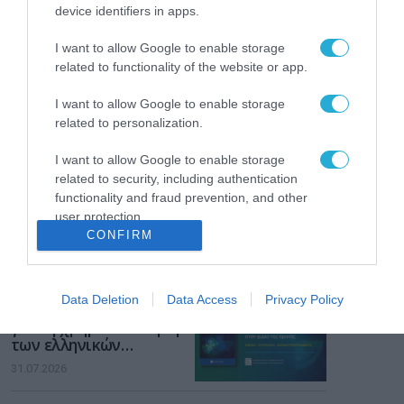
Το χρηματοδοτούμενο
device identifiers in apps.
από την ΕΕ έργο “The
Gaming Police”
I want to allow Google to enable storage
ενισχύει την ασφάλεια
31.07.2026
related to functionality of the website or app.
των παιδιών στο
διαδίκτυο
ΑΑΔΕ: Διευκρινίσεις
I want to allow Google to enable storage
για τα πρόστιμα σε
related to personalization.
παραβάσεις που
αφορούν τους ΦΗΜ
I want to allow Google to enable storage
31.07.2026
related to security, including authentication
functionality and fraud prevention, and other
Σ. Καλαφάτης: «Η
user protection.
Τεχνητή Νοημοσύνη
CONFIRM
δεν είναι απλώς μια
νέα τεχνολογία, είναι
31.07.2026
μια νέα βιομηχανική
επανάσταση»
Data Deletion
Data Access
Privacy Policy
Νέος οδηγός του ΕΚΤ
για τη χρηματοδότηση
των ελληνικών
επιχειρήσεων στον
31.07.2026
χώρο της άμυνας