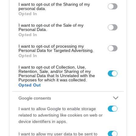
Δράση Διαδικτυακών
not limited to your visit or usage behaviour. You may click to
I want to opt-out of the Sharing of my
personal data.
Μαθημάτων
grant or deny consent to Google and its third-party tags to
Opted In
use your data for below specified purposes in below Google
09.05.2023
consent section.
I want to opt-out of the Sale of my
Personal Data.
Opted In
I want to opt-out of processing my
Personal Data for Targeted Advertising.
Opted In
I want to opt-out of Collection, Use,
Retention, Sale, and/or Sharing of my
Personal Data that Is Unrelated with the
Purposes for which it was collected.
Opted Out
Google consents
I want to allow Google to enable storage
related to advertising like cookies on web or
device identifiers in apps.
I want to allow my user data to be sent to