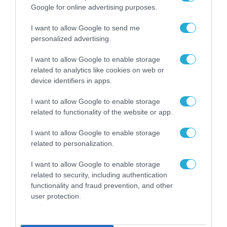
Google for online advertising purposes.
I want to allow Google to send me
personalized advertising.
I want to allow Google to enable storage
related to analytics like cookies on web or
device identifiers in apps.
I want to allow Google to enable storage
related to functionality of the website or app.
I want to allow Google to enable storage
related to personalization.
ΡΟΗ ΕΙΔΗΣΕΩΝ
I want to allow Google to enable storage
related to security, including authentication
Το χρηματοδοτούμενο
από την ΕΕ έργο “The
functionality and fraud prevention, and other
Gaming Police”
user protection.
ενισχύει την ασφάλεια
31.07.2026
των παιδιών στο
διαδίκτυο