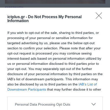
ΚΥΒΕΡΝΗΣΗ
Υπεγράφη η Σύμβαση για τα
ictplus.gr -
Do Not Process My Personal
Ωνάσεια Σχολεία – Σε ποιες
Information
περιοχές θα λειτουργήσουν
If you wish to opt-out of the sale, sharing to third parties, or
20.01.2025
processing of your personal or sensitive information for
targeted advertising by us, please use the below opt-out
section to confirm your selection. Please note that after your
opt-out request is processed you may continue seeing
interest-based ads based on personal information utilized by
us or personal information disclosed to third parties prior to
your opt-out. You may separately opt-out of the further
disclosure of your personal information by third parties on the
IAB’s list of downstream participants. This information may
also be disclosed by us to third parties on the
IAB’s List of
Downstream Participants
that may further disclose it to other
third parties.
Please note that this website/app uses one or more Google
Personal Data Processing Opt Outs
ΕΚΠΑΙΔΕΥΣΗ - ΚΑΤΑΡΤΙΣΗ
services and may gather and store information including but