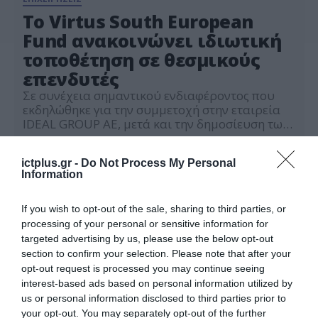
Το Virtus South European
Fund ανακοινώνει ιδιωτική
τοποθέτηση σε θεσμικούς
επενδυτές
Σε συνέχεια σημαντικού ενδιαφέροντος που
εκδηλώθηκε για την συμμετοχή στην εταιρεία
IDEAL GROUP ΑΕ, μετά και την δημοσίευση των
θετικών αποτελεσμάτων του Α’ εξαμήνου 2021
07.09.2021
στις 25 Αυγούστου, το Virtus South European
ictplus.gr -
Do Not Process My Personal
Fund αποφάσισε να προχωρήσει άμεσα σε
Information
ιδιωτική τοποθέτηση σε επιλεγμένους
επενδυτές. Η τιμή διάθεσης ορίστηκε στα ΕΥΡΩ
3,20 ανά μετοχή και λόγω της […]
If you wish to opt-out of the sale, sharing to third parties, or
processing of your personal or sensitive information for
targeted advertising by us, please use the below opt-out
section to confirm your selection. Please note that after your
opt-out request is processed you may continue seeing
interest-based ads based on personal information utilized by
us or personal information disclosed to third parties prior to
your opt-out. You may separately opt-out of the further