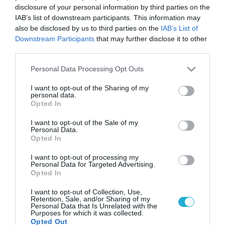
disclosure of your personal information by third parties on the
IAB’s list of downstream participants. This information may
also be disclosed by us to third parties on the
IAB’s List of
Downstream Participants
that may further disclose it to other
third parties.
Please note that this website/app uses one or more Google
Personal Data Processing Opt Outs
services and may gather and store information including but
not limited to your visit or usage behaviour. You may click to
I want to opt-out of the Sharing of my
personal data.
grant or deny consent to Google and its third-party tags to
Opted In
use your data for below specified purposes in below Google
consent section.
I want to opt-out of the Sale of my
Personal Data.
Opted In
I want to opt-out of processing my
Personal Data for Targeted Advertising.
Opted In
I want to opt-out of Collection, Use,
Retention, Sale, and/or Sharing of my
Personal Data that Is Unrelated with the
Purposes for which it was collected.
Opted Out