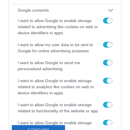
ΡΟΗ ΕΙΔΗΣΕΩΝ
Google consents
Το χρηματοδοτούμενο
από την ΕΕ έργο “The
I want to allow Google to enable storage
Gaming Police”
related to advertising like cookies on web or
ενισχύει την ασφάλεια
device identifiers in apps.
31.07.2026
των παιδιών στο
διαδίκτυο
I want to allow my user data to be sent to
ΑΑΔΕ: Διευκρινίσεις
Google for online advertising purposes.
για τα πρόστιμα σε
παραβάσεις που
I want to allow Google to send me
αφορούν τους ΦΗΜ
31.07.2026
personalized advertising.
Σ. Καλαφάτης: «Η
I want to allow Google to enable storage
Τεχνητή Νοημοσύνη
related to analytics like cookies on web or
δεν είναι απλώς μια
device identifiers in apps.
νέα τεχνολογία, είναι
31.07.2026
μια νέα βιομηχανική
I want to allow Google to enable storage
επανάσταση»
related to functionality of the website or app.
Νέος οδηγός του ΕΚΤ
για τη χρηματοδότηση
I want to allow Google to enable storage
των ελληνικών
related to personalization.